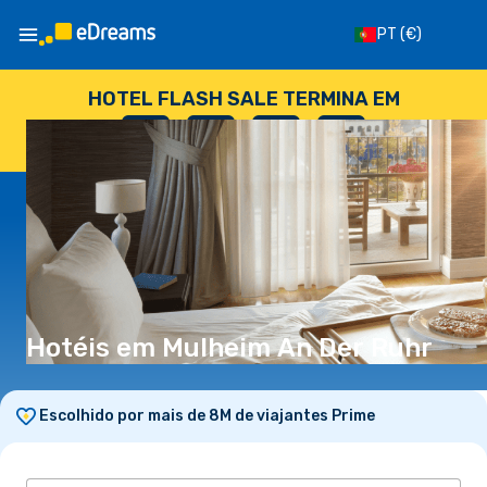
PT
(€)
HOTEL FLASH SALE TERMINA EM
--
:
--
:
--
:
--
DIAS
HORAS
MINUTOS
SEGUNDOS
Hotéis em Mulheim An Der Ruhr
Escolhido por mais de 8M de viajantes Prime