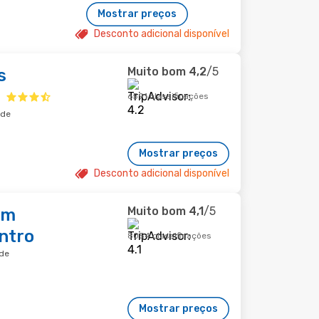
Mostrar preços
Desconto adicional disponível
Muito bom
4,2
/5
s
6591 classificações
ade
Mostrar preços
Desconto adicional disponível
Muito bom
4,1
/5
am
ntro
8054 classificações
ade
Mostrar preços