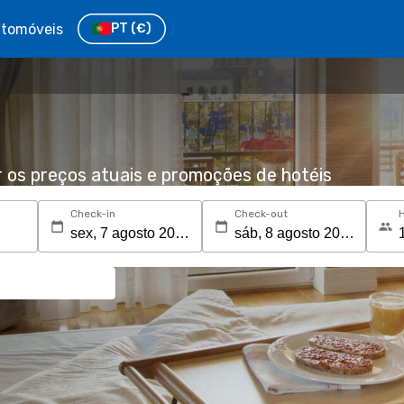
tomóveis
PT
(€)
r os preços atuais e promoções de hotéis
Check-in
Check-out