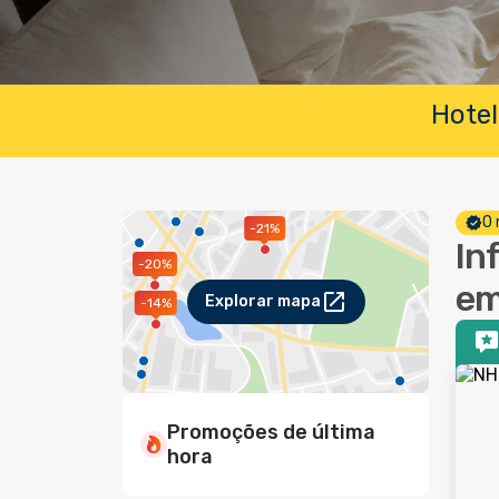
Hotel
O 
-21%
In
-20%
em
Explorar mapa
-14%
Promoções de última
hora