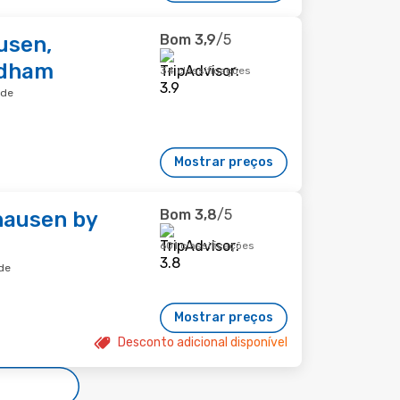
Bom
3,9
/5
usen,
ndham
34 classificações
ade
Mostrar preços
Bom
3,8
/5
hausen by
601 classificações
de
Mostrar preços
Desconto adicional disponível