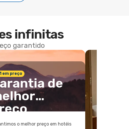
es infinitas
reço garantido
 1 em preço
arantia de
elhor
reço
ntimos o melhor preço em hotéis