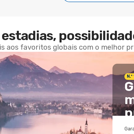
estadias, possibilidad
ais aos favoritos globais com o melhor p
N.º
G
m
p
Gara