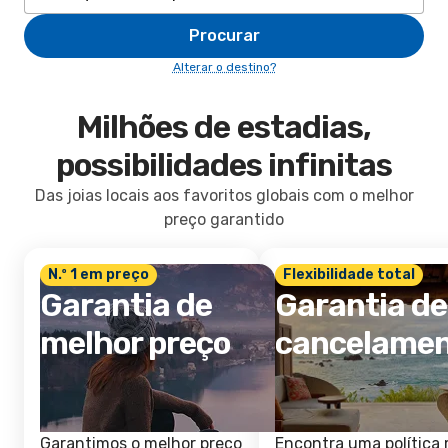
Procurar
Alterar o destino?
Milhões de estadias,
possibilidades infinitas
Das joias locais aos favoritos globais com o melhor
preço garantido
N.º 1 em preço
Flexibilidade total
Garantia de
Garantia de
melhor preço
cancelame
Garantimos o melhor preço
Encontra uma política 