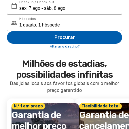
Check-in / Check-out
Hóspedes
Procurar
Alterar o destino?
Milhões de estadias,
possibilidades infinitas
Das joias locais aos favoritos globais com o melhor
preço garantido
N.º 1 em preço
Flexibilidade total
Garantia de
Garantia de
melhor preço
cancelame