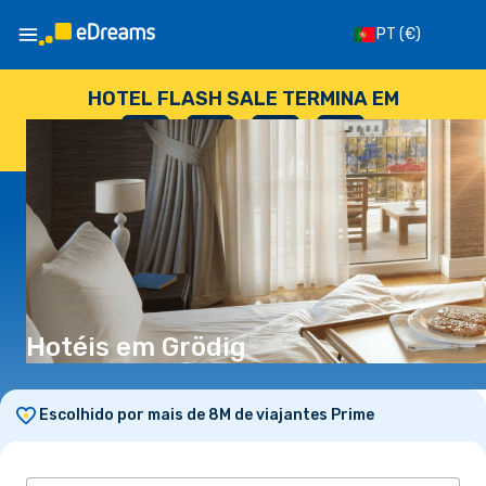
PT
(€)
HOTEL FLASH SALE TERMINA EM
--
:
--
:
--
:
--
DIAS
HORAS
MINUTOS
SEGUNDOS
Hotéis em Grödig
Escolhido por mais de 8M de viajantes Prime