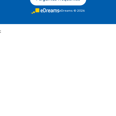
eDreams
©
2026
;