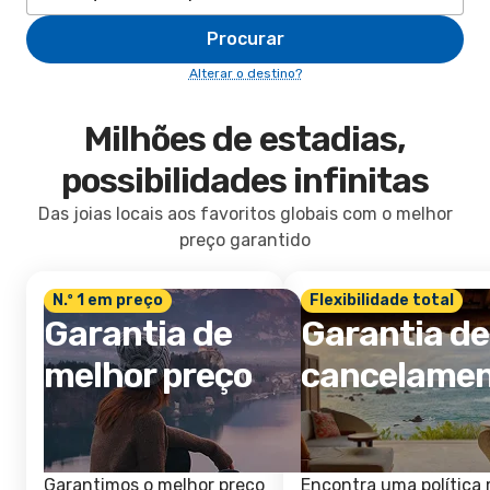
Procurar
Alterar o destino?
Milhões de estadias,
possibilidades infinitas
Das joias locais aos favoritos globais com o melhor
preço garantido
N.º 1 em preço
Flexibilidade total
Garantia de
Garantia de
melhor preço
cancelame
Garantimos o melhor preço
Encontra uma política 