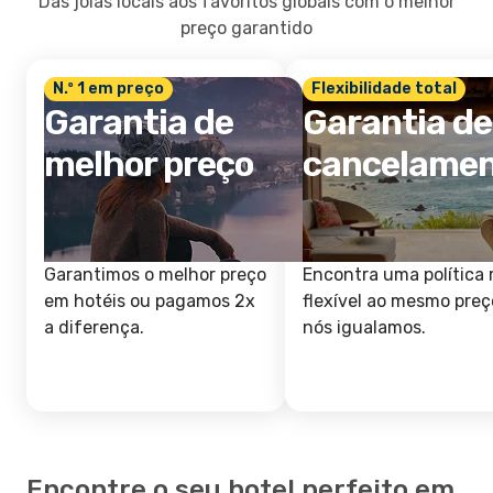
Das joias locais aos favoritos globais com o melhor
preço garantido
N.º 1 em preço
Flexibilidade total
Garantia de
Garantia de
melhor preço
cancelame
Garantimos o melhor preço
Encontra uma política 
em hotéis ou pagamos 2x
flexível ao mesmo preç
a diferença.
nós igualamos.
Encontre o seu hotel perfeito em