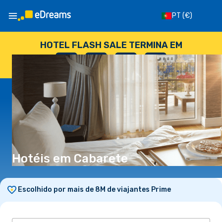
PT
(€)
HOTEL FLASH SALE TERMINA EM
--
:
--
:
--
:
--
DIAS
HORAS
MINUTOS
SEGUNDOS
Hotéis em Cabarete
Escolhido por mais de 8M de viajantes Prime