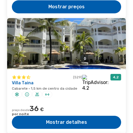
Mostrar preços
(529)
4,2
Villa Taina
Cabarete · 1,5 km de centro da cidade
36
€
preço desde
por noite
Mostrar detalhes