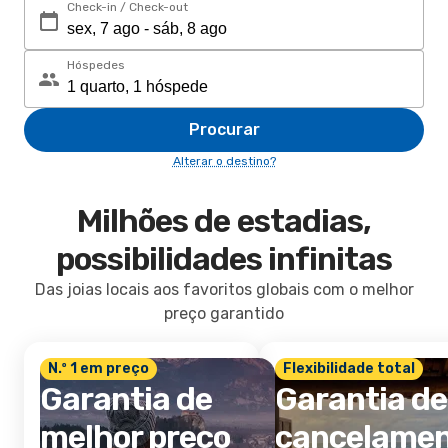
Check-in / Check-out
Hóspedes
Procurar
Alterar o destino?
Milhões de estadias,
possibilidades infinitas
Das joias locais aos favoritos globais com o melhor
preço garantido
N.º 1 em preço
Flexibilidade total
Garantia de
Garantia de
melhor preço
cancelame