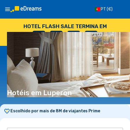
PT
(€)
HOTEL FLASH SALE TERMINA EM
--
:
--
:
--
:
--
DIAS
HORAS
MINUTOS
SEGUNDOS
Hotéis em Luperon
Escolhido por mais de 8M de viajantes Prime