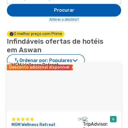
Procurar
Alterar o destino?
O melhor preço com Prime
Infindáveis ofertas de hotéis
em Aswan
Ordenar por:
Populares
Desconto adicional disponível
(9)
5
MGM Wellness Retreat