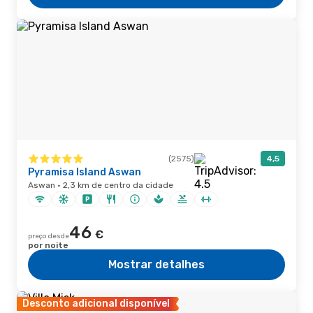
(2575)
4,5
Pyramisa Island Aswan
Aswan · 2,3 km de centro da cidade
46
€
preço desde
por noite
Mostrar detalhes
Desconto adicional disponível