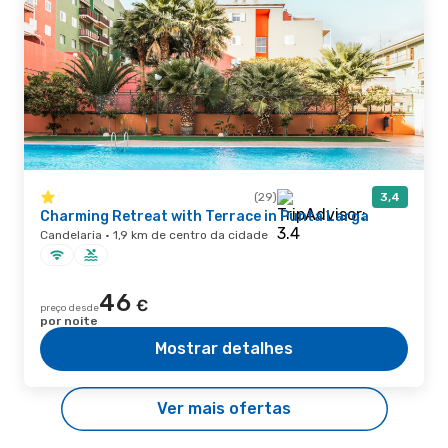
(29)
3,4
Charming Retreat with Terrace in Punta Larga
Candelaria · 1,9 km de centro da cidade
46
€
preço desde
por noite
Mostrar detalhes
Ver mais ofertas