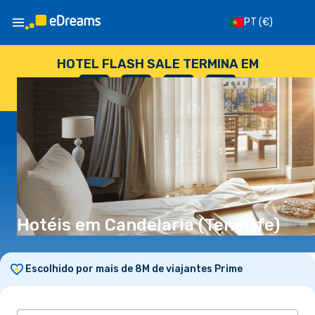
PT
(€)
HOTEL FLASH SALE TERMINA EM
--
:
--
:
--
:
--
DIAS
HORAS
MINUTOS
SEGUNDOS
Hotéis em Candelaria (Tenerife)
Escolhido por mais de 8M de viajantes Prime