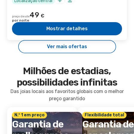
Localização central
49
€
preço desde
por noite
Mostrar detalhes
Ver mais ofertas
Milhões de estadias,
possibilidades infinitas
Das joias locais aos favoritos globais com o melhor
preço garantido
N.º 1 em preço
Flexibilidade total
Garantia de
Garantia de