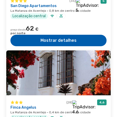
(35)
5
San Diego Apartamentos
La Matanza de Acentejo · 0,8 km de centro da cidade
Localização central
62
€
preço desde
por noite
Mostrar detalhes
(28)
4,6
Finca Angelus
La Matanza de Acentejo · 0,4 km de centro da cidade