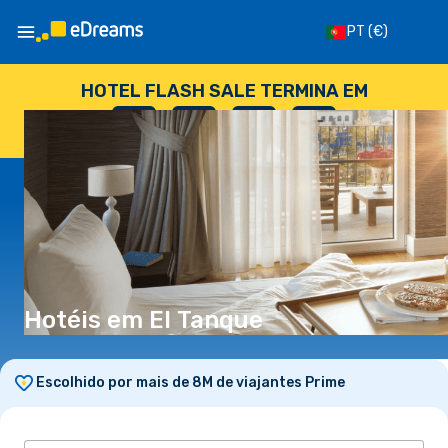
PT
(€)
HOTEL FLASH SALE TERMINA EM
--
:
--
:
--
:
--
DIAS
HORAS
MINUTOS
SEGUNDOS
Hotéis em El Tanque
Escolhido por mais de 8M de viajantes Prime