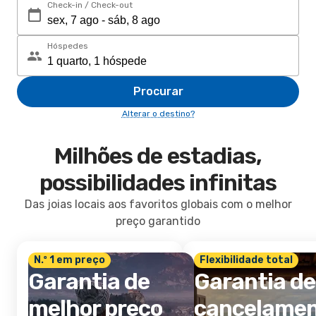
Check-in / Check-out
Hóspedes
Procurar
Alterar o destino?
Milhões de estadias,
possibilidades infinitas
Das joias locais aos favoritos globais com o melhor
preço garantido
N.º 1 em preço
Flexibilidade total
Garantia de
Garantia de
melhor preço
cancelame