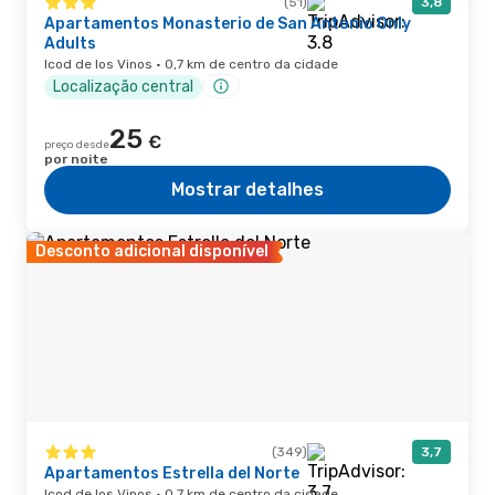
(51)
3,8
Apartamentos Monasterio de San Antonio Only
Adults
Icod de los Vinos · 0,7 km de centro da cidade
Localização central
25
€
preço desde
por noite
Mostrar detalhes
Desconto adicional disponível
(349)
3,7
Apartamentos Estrella del Norte
Icod de los Vinos · 0,7 km de centro da cidade