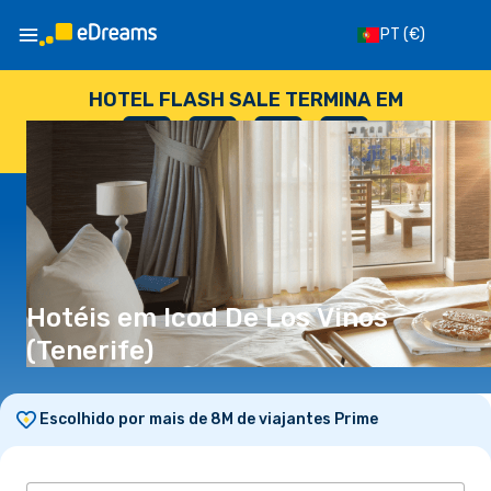
PT
(€)
HOTEL FLASH SALE TERMINA EM
--
:
--
:
--
:
--
DIAS
HORAS
MINUTOS
SEGUNDOS
Hotéis em Icod De Los Vinos
(Tenerife)
Escolhido por mais de 8M de viajantes Prime