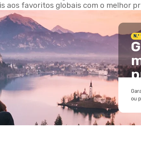
ais aos favoritos globais com o melhor p
N.º
G
m
p
Gara
ou 