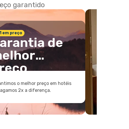
reço garantido
 1 em preço
arantia de
elhor
reço
ntimos o melhor preço em hotéis
pagamos 2x a diferença.