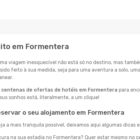
eito em Formentera
a viagem inesquecível não está só no destino, mas també
sido feito à sua medida, seja para uma aventura a solo, um
anear.
a
centenas de ofertas de hotéis em Formentera
para enco
s sonhos está, literalmente, a um clique!
eservar o seu alojamento em Formentera
a a mais tranquila possível, deixamos aqui algumas dicas e
ura na sua estadia no Formentera? Quer estar mesmo no ce