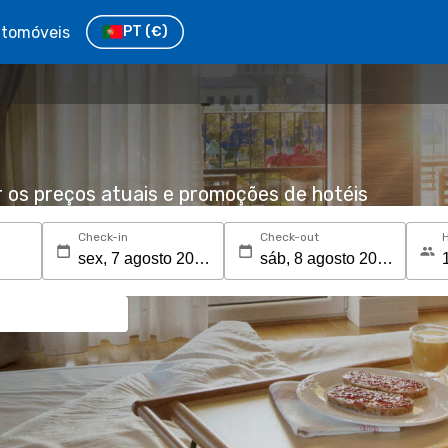
tomóveis
PT
(€)
r os preços atuais e promoções de hotéis
Check-in
Check-out