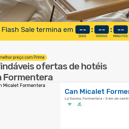
 Flash Sale termina em
--
:
--
:
--
DIAS
HORAS
MINUTOS
melhor preço com Prime
findáveis ofertas de hotéis
 Formentera
Can Micalet Forme
La Savina, Formentera · 5 km de centr