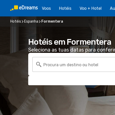
Voos
Hotéis
Voo + Hotel
Au
Hotéis
Espanha
Formentera
Hotéis em Formentera
Seleciona as tuas datas para conferi
Procura um destino ou hotel