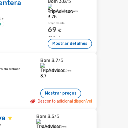
Bom
3,8
/5
entera
421 classificações
de
preço desde
69
€
por noite
Mostrar detalhes
Bom
3,7
/5
ro da cidade
503 classificações
Mostrar preços
Desconto adicional disponível
Bom
3,5
/5
ya
e
327 classificações