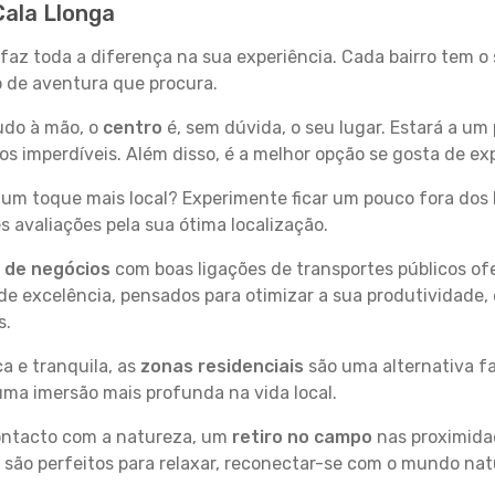
Cala Llonga
 faz toda a diferença na sua experiência. Cada bairro tem o
po de aventura que procura.
tudo à mão, o
centro
é, sem dúvida, o seu lugar. Estará a um 
 imperdíveis. Além disso, é a melhor opção se gosta de expl
um toque mais local? Experimente ficar um pouco fora dos 
 avaliações pela sua ótima localização.
s de negócios
com boas ligações de transportes públicos of
e excelência, pensados para otimizar a sua produtividade,
s.
a e tranquila, as
zonas residenciais
são uma alternativa fa
uma imersão mais profunda na vida local.
contacto com a natureza, um
retiro no campo
nas proximida
 são perfeitos para relaxar, reconectar-se com o mundo nat