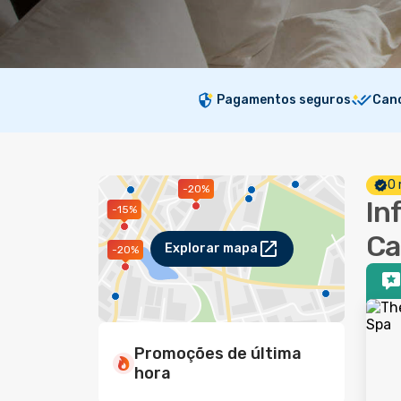
Pagamentos seguros
Canc
O 
-20%
In
-15%
Ca
Explorar mapa
-20%
Promoções de última
hora