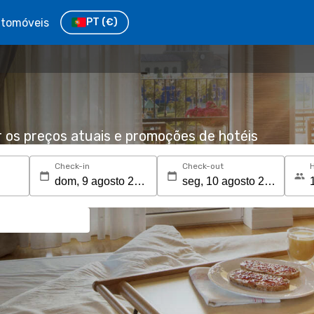
tomóveis
PT
(€)
r os preços atuais e promoções de hotéis
Check-in
Check-out