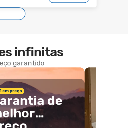
es infinitas
reço garantido
 1 em preço
arantia de
elhor
reço