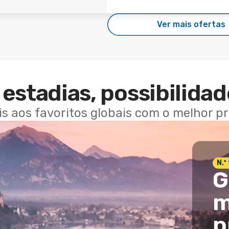
Ver mais ofertas
estadias, possibilidad
ais aos favoritos globais com o melhor p
N.º
G
m
p