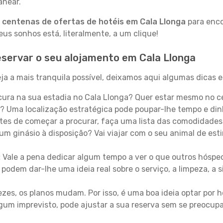
anear.
a
centenas de ofertas de hotéis em Cala Llonga
para enco
s sonhos está, literalmente, a um clique!
servar o seu alojamento em Cala Llonga
a a mais tranquila possível, deixamos aqui algumas dicas e
ura na sua estadia no Cala Llonga? Quer estar mesmo no c
? Uma localização estratégica pode poupar-lhe tempo e din
es de começar a procurar, faça uma lista das comodidades 
um ginásio à disposição? Vai viajar com o seu animal de esti
:
Vale a pena dedicar algum tempo a ver o que outros hósped
 podem dar-lhe uma ideia real sobre o serviço, a limpeza, a
zes, os planos mudam. Por isso, é uma boa ideia optar por
 algum imprevisto, pode ajustar a sua reserva sem se preocup