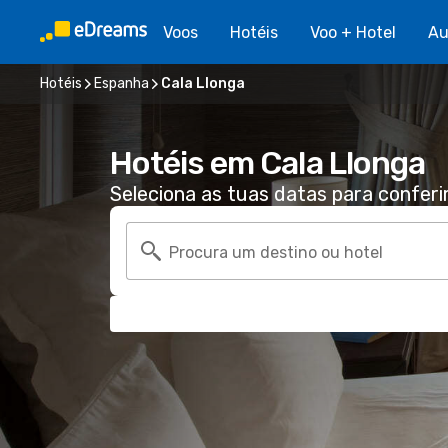
Voos
Hotéis
Voo + Hotel
Au
Hotéis
Espanha
Cala Llonga
Hotéis em Cala Llonga
Seleciona as tuas datas para conferi
Procura um destino ou hotel