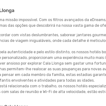
 Llonga
uma missão impossível. Com os filtros avançados da eDreams
gumas das opções que descobrirá na nossa vasta gama de ofe
ordar com vistas deslumbrantes, saborear jantares gourmet
ncias de viagem inigualáveis, onde cada detalhe é meticu
pela autenticidade e pelo estilo distinto, os nossos hotéis 
e personalizado, proporcionam uma experiência muito mais 
iver ansioso por explorar Cala Llonga sem gastar uma fortu
lhas permitem-lhe realocar as suas poupanças para novas a
 pensar em cada membro da família, estas estadias garante
antis envolventes e atividades para todas as idades.
stá relacionada com o trabalho, os nossos hotéis especiali
s com salas de reunião e Wi-Fi de alta velocidade, estão es