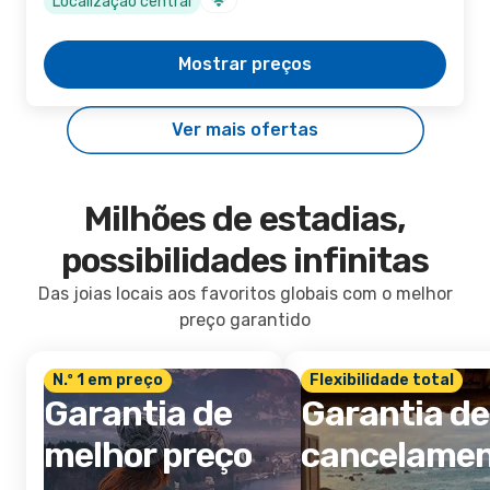
Localização central
Mostrar preços
Ver mais ofertas
Milhões de estadias,
possibilidades infinitas
Das joias locais aos favoritos globais com o melhor
preço garantido
N.º 1 em preço
Flexibilidade total
Garantia de
Garantia de
melhor preço
cancelame