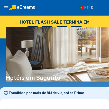
PT
(€)
HOTEL FLASH SALE TERMINA EM
--
:
--
:
--
:
--
DIAS
HORAS
MINUTOS
SEGUNDOS
Hotéis em Sagunto
Escolhido por mais de 8M de viajantes Prime