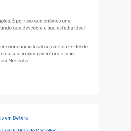
les. É por isso que criámos uma
indo que descobre a sua estadia ideal
agem num único local conveniente: desde
nto da sua próxima aventura o mais
s em Moncofa.
is em Betera
is em El Grao de Castellón