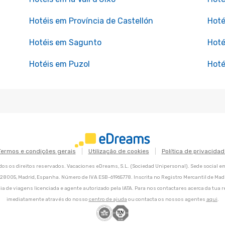
Hotéis em Província de Castellón
Hoté
Hotéis em Sagunto
Hoté
Hotéis em Puzol
Hoté
Termos e condições gerais
Utilização de cookies
Política de privacidad
os os direitos reservados. Vacaciones eDreams, S.L. (Sociedad Unipersonal). Sede social e
8, 28005, Madrid, Espanha. Número de IVA ESB-61965778. Inscrita no Registro Mercantil de Madri
ia de viagens licenciada e agente autorizado pela IATA. Para nos contactares acerca da tua r
imediatamente através do nosso
centro de ajuda
ou contacta os nossos agentes
aqui
.