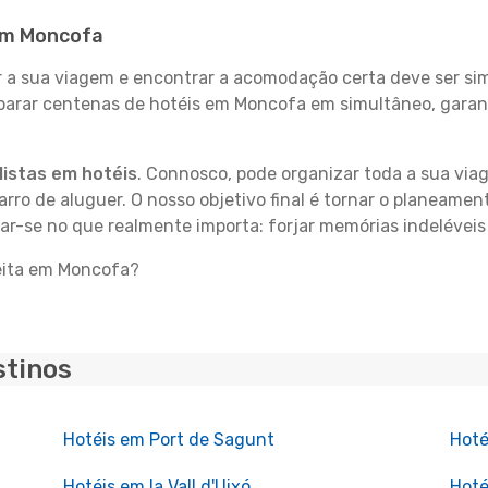
 em Moncofa
 sua viagem e encontrar a acomodação certa deve ser simp
mparar centenas de hotéis em Moncofa em simultâneo, garant
istas em hotéis
. Connosco, pode organizar toda a sua vi
carro de aluguer. O nosso objetivo final é tornar o planeame
rar-se no que realmente importa: forjar memórias indelévei
feita em Moncofa?
stinos
Hotéis em Port de Sagunt
Hoté
Hotéis em la Vall d'Uixó
Hoté