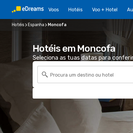
Voos
Hotéis
Voo + Hotel
Au
Hotéis
Espanha
Moncofa
Hotéis em Moncofa
Seleciona as tuas datas para conferi
Procura um destino ou hotel