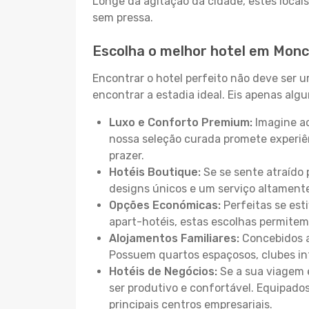
Longe da agitação da cidade, estes locais
sem pressa.
Escolha o melhor hotel em Mon
Encontrar o hotel perfeito não deve ser 
encontrar a estadia ideal. Eis apenas al
Luxo e Conforto Premium:
Imagine ac
nossa seleção curada promete experiê
prazer.
Hotéis Boutique:
Se se sente atraído 
designs únicos e um serviço altament
Opções Económicas:
Perfeitas se est
apart-hotéis, estas escolhas permitem
Alojamentos Familiares:
Concebidos a
Possuem quartos espaçosos, clubes inf
Hotéis de Negócios:
Se a sua viagem e
ser produtivo e confortável. Equipado
principais centros empresariais.