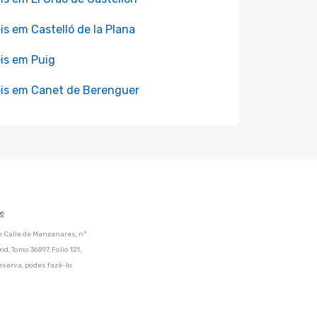
is em Castelló de la Plana
is em Puig
is em Canet de Berenguer
e
m Calle de Manzanares, nº
d, Tomo 36897, Folio 121,
eserva, podes fazê-lo