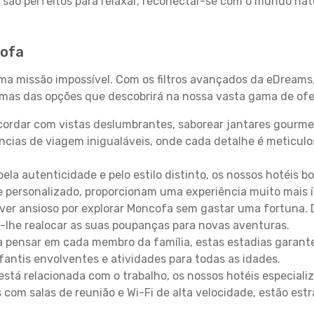
 são perfeitos para relaxar, reconectar-se com o mundo nat
cofa
uma missão impossível. Com os filtros avançados da eDreams
gumas das opções que descobrirá na nossa vasta gama de ofe
ordar com vistas deslumbrantes, saborear jantares gourmet
ncias de viagem inigualáveis, onde cada detalhe é meticu
pela autenticidade e pelo estilo distinto, os nossos hotéis 
e personalizado, proporcionam uma experiência muito mais 
iver ansioso por explorar Moncofa sem gastar uma fortuna. 
-lhe realocar as suas poupanças para novas aventuras.
 pensar em cada membro da família, estas estadias garante
antis envolventes e atividades para todas as idades.
stá relacionada com o trabalho, os nossos hotéis especiali
s com salas de reunião e Wi-Fi de alta velocidade, estão es