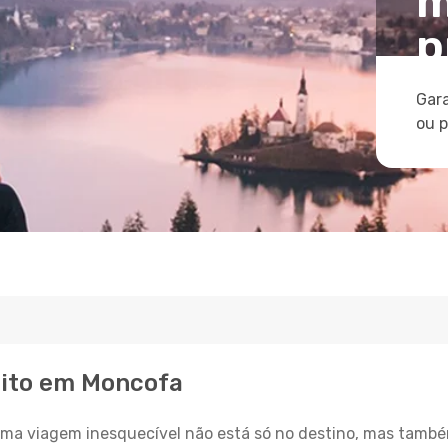
m
p
Gara
ou 
eito em Moncofa
a viagem inesquecível não está só no destino, mas també