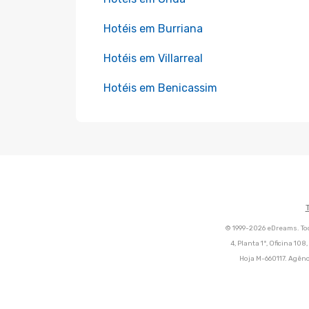
Hotéis em Burriana
Hotéis em Villarreal
Hotéis em Benicassim
© 1999-2026 eDreams. Tod
4, Planta 1ª, Oficina 10
Hoja M-660117. Agênc