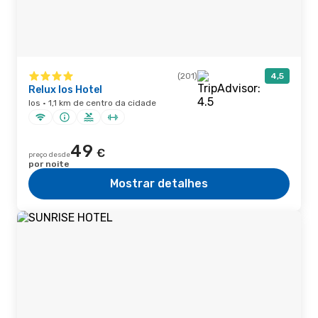
(201)
4,5
Relux Ios Hotel
Ios · 1,1 km de centro da cidade
49
€
preço desde
por noite
Mostrar detalhes