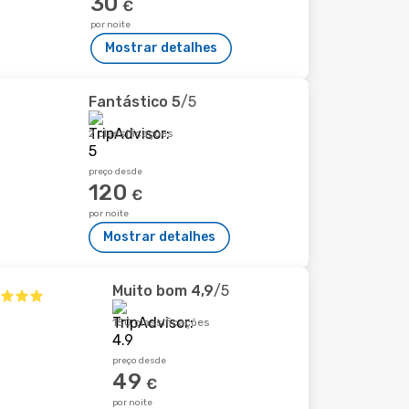
30
€
por noite
Mostrar detalhes
Fantástico
5
/5
2 classificações
preço desde
120
€
por noite
Mostrar detalhes
Muito bom
4,9
/5
150 classificações
preço desde
49
€
por noite