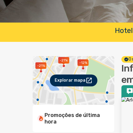
Hotel
O 
-21%
-12%
In
-21%
em
Explorar mapa
Promoções de última
hora