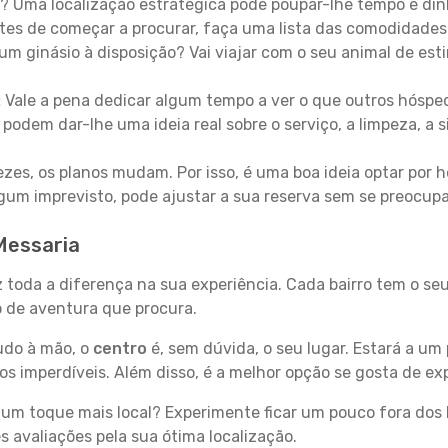
? Uma localização estratégica pode poupar-lhe tempo e din
es de começar a procurar, faça uma lista das comodidades 
um ginásio à disposição? Vai viajar com o seu animal de esti
:
Vale a pena dedicar algum tempo a ver o que outros hósped
 podem dar-lhe uma ideia real sobre o serviço, a limpeza, a
zes, os planos mudam. Por isso, é uma boa ideia optar por
 algum imprevisto, pode ajustar a sua reserva sem se preocup
Messaria
z toda a diferença na sua experiência. Cada bairro tem o se
po de aventura que procura.
tudo à mão, o
centro
é, sem dúvida, o seu lugar. Estará a um 
 imperdíveis. Além disso, é a melhor opção se gosta de expl
um toque mais local? Experimente ficar um pouco fora dos 
 avaliações pela sua ótima localização.