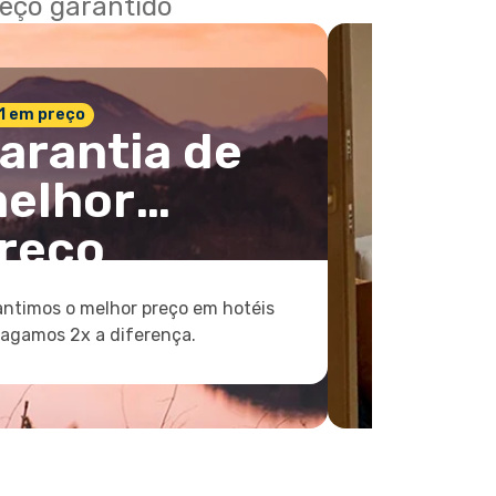
reço garantido
 1 em preço
arantia de
elhor
reço
ntimos o melhor preço em hotéis
pagamos 2x a diferença.