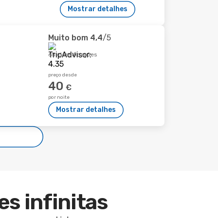
Mostrar detalhes
Muito bom
4,4
/5
65 classificações
preço desde
40
€
por noite
Mostrar detalhes
es infinitas