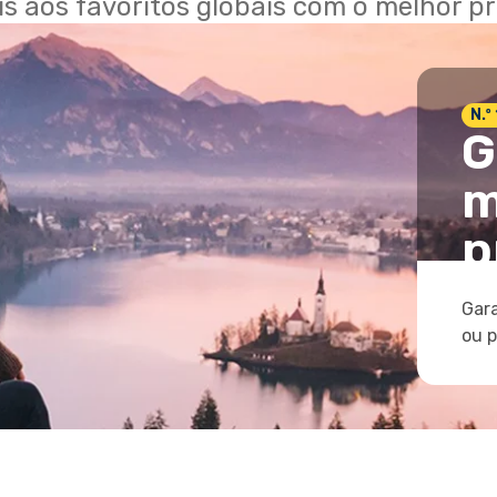
ais aos favoritos globais com o melhor p
N.º
G
m
p
Gara
ou 