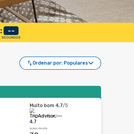
:
--
SEGUNDOS
Ordenar por:
Populares
Muito bom
4,7
/5
452 classificações
preço desde