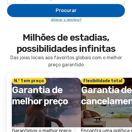
Procurar
Alterar o destino?
Milhões de estadias,
possibilidades infinitas
Das joias locais aos favoritos globais com o melhor
preço garantido
N.º 1 em preço
Flexibilidade total
Garantia de
Garantia de
melhor preço
cancelame
Garantimos o melhor preço
Encontra uma política 