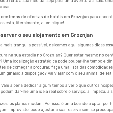
sido feito à sua medida, seja para uma aventura a solo, um
anear.
a
centenas de ofertas de hotéis em Groznjan
para encontr
 está, literalmente, a um clique!
eservar o seu alojamento em Groznjan
a mais tranquila possível, deixamos aqui algumas dicas esse
ura na sua estadia no Groznjan? Quer estar mesmo no cent
? Uma localização estratégica pode poupar-lhe tempo e din
es de começar a procurar, faça uma lista das comodidades 
um ginásio à disposição? Vai viajar com o seu animal de esti
:
Vale a pena dedicar algum tempo a ver o que outros hósped
 podem dar-lhe uma ideia real sobre o serviço, a limpeza, a
zes, os planos mudam. Por isso, é uma boa ideia optar por
 algum imprevisto, pode ajustar a sua reserva sem se preocup