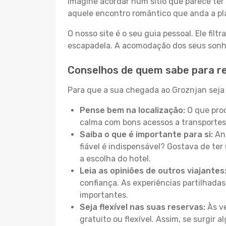
Imagine acordar num sítio que parece ter 
aquele encontro romântico que anda a pl
O nosso site é o seu guia pessoal. Ele filtr
escapadela. A acomodação dos seus sonhos
Conselhos de quem sabe para r
Para que a sua chegada ao Groznjan seja 
Pense bem na localização:
O que proc
calma com bons acessos a transportes
Saiba o que é importante para si:
Ant
fiável é indispensável? Gostava de ter 
a escolha do hotel.
Leia as opiniões de outros viajantes
confiança. As experiências partilhadas
importantes.
Seja flexível nas suas reservas:
Às ve
gratuito ou flexível. Assim, se surgir