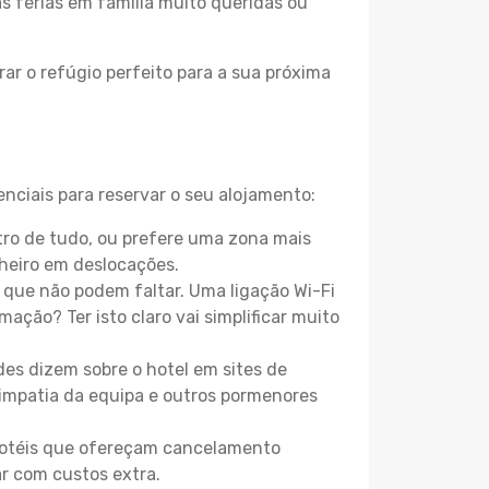
as férias em família muito queridas ou
ar o refúgio perfeito para a sua próxima
nciais para reservar o seu alojamento:
ro de tudo, ou prefere uma zona mais
heiro em deslocações.
que não podem faltar. Uma ligação Wi-Fi
mação? Ter isto claro vai simplificar muito
es dizem sobre o hotel em sites de
 simpatia da equipa e outros pormenores
 hotéis que ofereçam cancelamento
ar com custos extra.