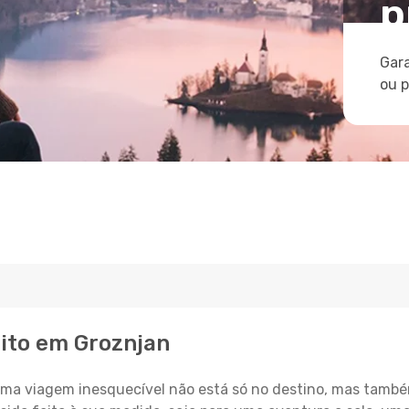
p
Gara
ou 
eito em Groznjan
a viagem inesquecível não está só no destino, mas també