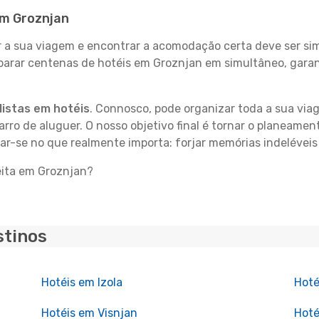
em Groznjan
 sua viagem e encontrar a acomodação certa deve ser simp
parar centenas de hotéis em Groznjan em simultâneo, garan
istas em hotéis
. Connosco, pode organizar toda a sua vi
carro de aluguer. O nosso objetivo final é tornar o planeame
rar-se no que realmente importa: forjar memórias indelévei
eita em Groznjan?
stinos
Hotéis em Izola
Hoté
Hotéis em Visnjan
Hot