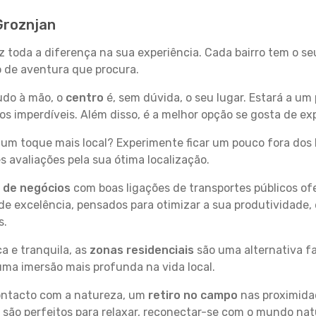
Groznjan
z toda a diferença na sua experiência. Cada bairro tem o s
po de aventura que procura.
tudo à mão, o
centro
é, sem dúvida, o seu lugar. Estará a um 
 imperdíveis. Além disso, é a melhor opção se gosta de exp
um toque mais local? Experimente ficar um pouco fora dos 
 avaliações pela sua ótima localização.
s de negócios
com boas ligações de transportes públicos of
e excelência, pensados para otimizar a sua produtividade,
s.
a e tranquila, as
zonas residenciais
são uma alternativa fa
uma imersão mais profunda na vida local.
contacto com a natureza, um
retiro no campo
nas proximida
 são perfeitos para relaxar, reconectar-se com o mundo nat