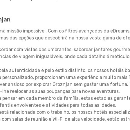
njan
uma missão impossível. Com os filtros avançados da eDreams
gumas das opções que descobrirá na nossa vasta gama de ofe
ordar com vistas deslumbrantes, saborear jantares gourmet
ncias de viagem inigualáveis, onde cada detalhe é meticu
pela autenticidade e pelo estilo distinto, os nossos hotéis 
e personalizado, proporcionam uma experiência muito mais 
iver ansioso por explorar Groznjan sem gastar uma fortuna.
-lhe realocar as suas poupanças para novas aventuras.
 pensar em cada membro da família, estas estadias garante
antis envolventes e atividades para todas as idades.
stá relacionada com o trabalho, os nossos hotéis especiali
s com salas de reunião e Wi-Fi de alta velocidade, estão es