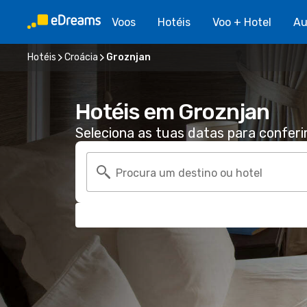
Voos
Hotéis
Voo + Hotel
Au
Hotéis
Croácia
Groznjan
Hotéis em Groznjan
Seleciona as tuas datas para conferi
Procura um destino ou hotel