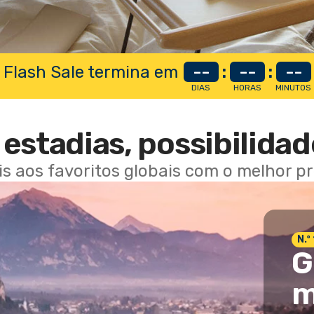
 Flash Sale termina em
--
:
--
:
--
DIAS
HORAS
MINUTOS
estadias, possibilidad
ais aos favoritos globais com o melhor p
N.º
G
m