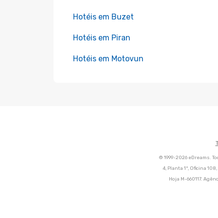
Hotéis em Buzet
Hotéis em Piran
Hotéis em Motovun
© 1999-2026 eDreams. Tod
4, Planta 1ª, Oficina 10
Hoja M-660117. Agênc