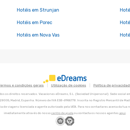
Hotéis em Strunjan
Hoté
Hotéis em Porec
Hoté
Hotéis em Nova Vas
Hoté
Termos e condições gerais
Utilização de cookies
Política de privacidad
os os direitos reservados. Vacaciones eDreams, S.L. (Sociedad Unipersonal). Sede social e
8, 28005, Madrid, Espanha. Número de IVA ESB-61965778. Inscrita no Registro Mercantil de Madri
ia de viagens licenciada e agente autorizado pela IATA. Para nos contactares acerca da tua r
imediatamente através do nosso
centro de ajuda
ou contacta os nossos agentes
aqui
.