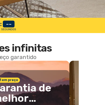
:
--
SEGUNDOS
es infinitas
reço garantido
 1 em preço
arantia de
elhor