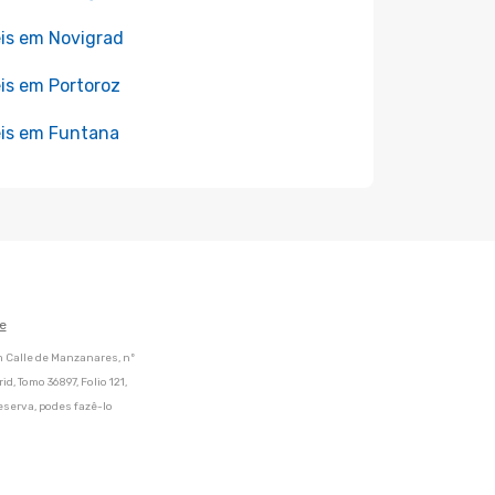
is em Novigrad
is em Portoroz
is em Funtana
e
m Calle de Manzanares, nº
d, Tomo 36897, Folio 121,
eserva, podes fazê-lo