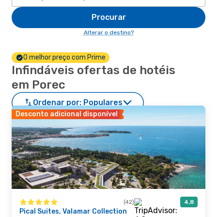
Procurar
Alterar o destino?
O melhor preço com Prime
Infindáveis ofertas de hotéis
em Porec
Ordenar por:
Populares
Desconto adicional disponível
(42)
4,8
Pical Suites, Valamar Collection