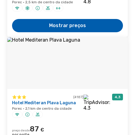
Porec · 2,5 km de centro da cidade
Mostrar preços
(4187)
4,3
Hotel Mediteran Plava Laguna
Porec · 2,1 km de centro da cidade
87
€
preço desde
por noite