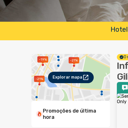
Hotel
O 
-19%
-21%
In
Gi
Explorar mapa
-21%
Promoções de última
hora