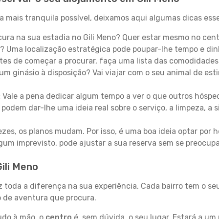
a mais tranquila possível, deixamos aqui algumas dicas esse
ura na sua estadia no Gili Meno? Quer estar mesmo no cent
? Uma localização estratégica pode poupar-lhe tempo e din
es de começar a procurar, faça uma lista das comodidades 
um ginásio à disposição? Vai viajar com o seu animal de esti
:
Vale a pena dedicar algum tempo a ver o que outros hósped
 podem dar-lhe uma ideia real sobre o serviço, a limpeza, a
zes, os planos mudam. Por isso, é uma boa ideia optar por
 algum imprevisto, pode ajustar a sua reserva sem se preocup
ili Meno
az toda a diferença na sua experiência. Cada bairro tem o s
po de aventura que procura.
tudo à mão, o
centro
é, sem dúvida, o seu lugar. Estará a um 