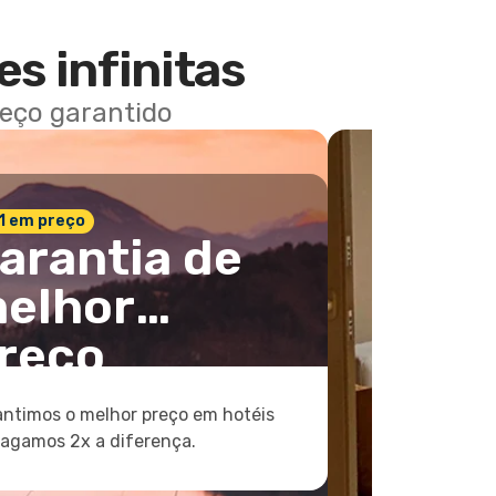
es infinitas
reço garantido
 1 em preço
arantia de
elhor
reço
ntimos o melhor preço em hotéis
pagamos 2x a diferença.