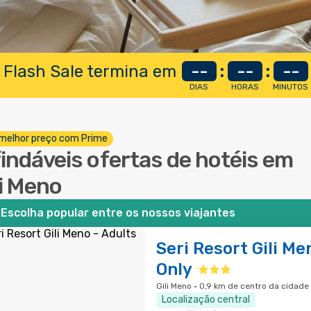
 Flash Sale termina em
--
:
--
:
--
DIAS
HORAS
MINUTOS
melhor preço com Prime
findáveis ofertas de hotéis em
li Meno
Escolha popular entre os nossos viajantes
Seri Resort Gili Me
Only
Gili Meno · 0,9 km de centro da cidade
Localização central