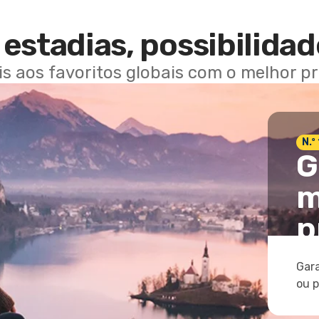
estadias, possibilidad
ais aos favoritos globais com o melhor p
N.º
G
m
p
Gara
ou 