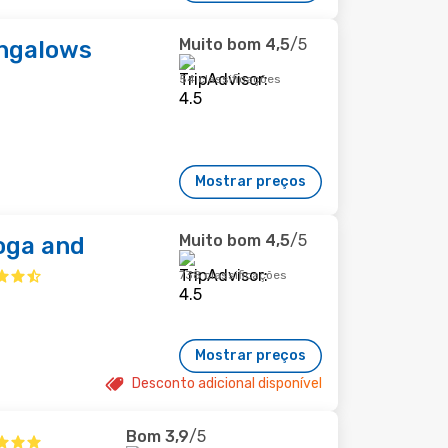
Muito bom
4,5
/5
ngalows
54 classificações
Mostrar preços
Muito bom
4,5
/5
Yoga and
738 classificações
Mostrar preços
Desconto adicional disponível
Bom
3,9
/5