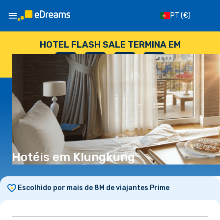
PT
(€)
HOTEL FLASH SALE TERMINA EM
--
:
--
:
--
:
--
DIAS
HORAS
MINUTOS
SEGUNDOS
Hotéis em Klungkung
Escolhido por mais de 8M de viajantes Prime