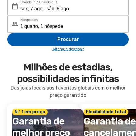
Check-in / Check-out
Hóspedes
Procurar
Alterar o destino?
Milhões de estadias,
possibilidades infinitas
Das joias locais aos favoritos globais com o melhor
preço garantido
N.º 1 em preço
Flexibilidade total
Garantia de
Garantia de
melhor preço
cancelame