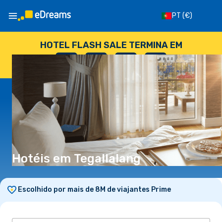
PT
(€)
HOTEL FLASH SALE TERMINA EM
--
:
--
:
--
:
--
DIAS
HORAS
MINUTOS
SEGUNDOS
Hotéis em Tegallalang
Escolhido por mais de 8M de viajantes Prime