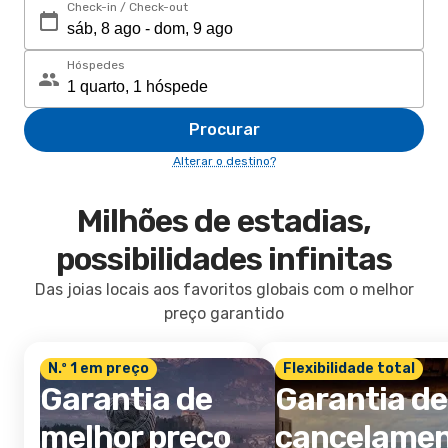
Check-in / Check-out
Hóspedes
Procurar
Alterar o destino?
Milhões de estadias,
possibilidades infinitas
Das joias locais aos favoritos globais com o melhor
preço garantido
N.º 1 em preço
Flexibilidade total
Garantia de
Garantia de
melhor preço
cancelame