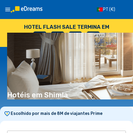
PT
(€)
HOTEL FLASH SALE TERMINA EM
--
:
--
:
--
:
--
DIAS
HORAS
MINUTOS
SEGUNDOS
Hotéis em Shimla
Escolhido por mais de 8M de viajantes Prime