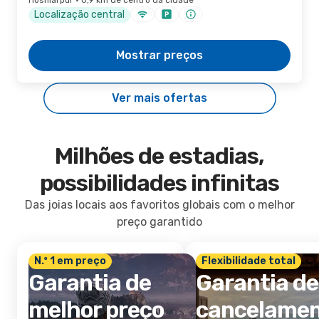
Hoshiarpur · 0,9 km de centro da cidade
Localização central
Mostrar preços
Ver mais ofertas
Milhões de estadias,
possibilidades infinitas
Das joias locais aos favoritos globais com o melhor
preço garantido
N.º 1 em preço
Flexibilidade total
Garantia de
Garantia de
melhor preço
cancelame