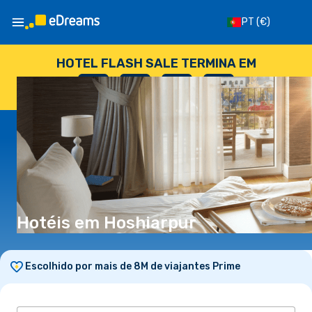
PT
(€)
HOTEL FLASH SALE TERMINA EM
--
:
--
:
--
:
--
DIAS
HORAS
MINUTOS
SEGUNDOS
Hotéis em Hoshiarpur
Escolhido por mais de 8M de viajantes Prime