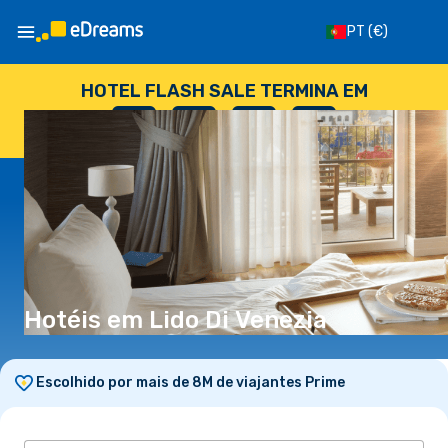
PT
(€)
HOTEL FLASH SALE TERMINA EM
--
:
--
:
--
:
--
DIAS
HORAS
MINUTOS
SEGUNDOS
Hotéis em Lido Di Venezia
Escolhido por mais de 8M de viajantes Prime