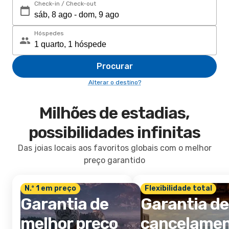
Check-in / Check-out
Hóspedes
Procurar
Alterar o destino?
Milhões de estadias,
possibilidades infinitas
Das joias locais aos favoritos globais com o melhor
preço garantido
N.º 1 em preço
Flexibilidade total
Garantia de
Garantia de
melhor preço
cancelame