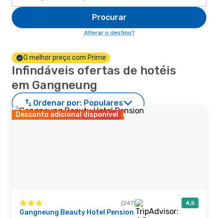
Procurar
Alterar o destino?
O melhor preço com Prime
Infindáveis ofertas de hotéis
em Gangneung
Ordenar por:
Populares
Desconto adicional disponível
(247)
4,5
Gangneung Beauty Hotel Pension