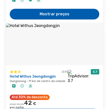
Mostrar preços
(59)
3,7
Hotel Withus Jeongdongjin
Gangneung · 11 km de centro da cidade
Até 30% de desconto
42
€
preço desde
por noite