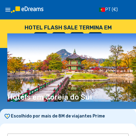
PT
(€)
HOTEL FLASH SALE TERMINA EM
--
:
--
:
--
:
--
DIAS
HORAS
MINUTOS
SEGUNDOS
Hotéis em Coreia do Sul
Escolhido por mais de 8M de viajantes Prime