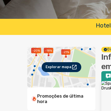
Hotel
O 
-20%
-18%
-21%
In
em
Explorar mapa
Promoções de última
hora