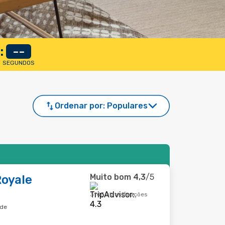
:
--
SEGUNDOS
Ordenar por:
Populares
Muito bom
4,3
/5
Royale
3145 classificações
ade