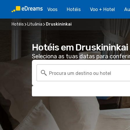
Voos
Hotéis
Voo + Hotel
Au
Hotéis
Lituânia
Druskininkai
Hotéis em Druskininkai
Seleciona as tuas datas para conferi
Procura um destino ou hotel