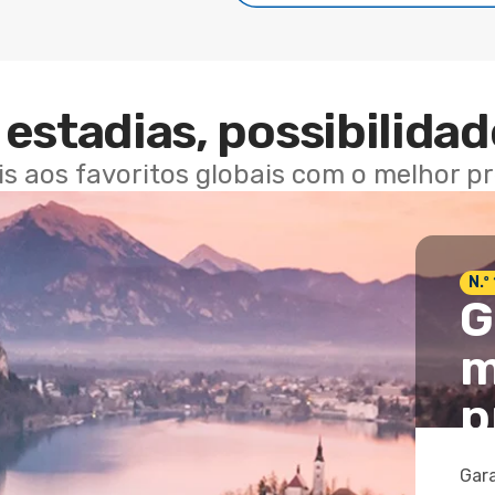
estadias, possibilidad
ais aos favoritos globais com o melhor p
N.º
G
m
p
Gara