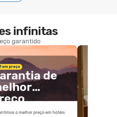
es infinitas
reço garantido
 1 em preço
arantia de
elhor
reço
ntimos o melhor preço em hotéis