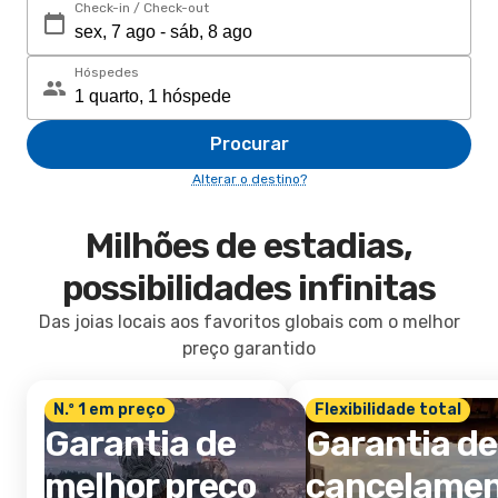
Check-in / Check-out
Hóspedes
Procurar
Alterar o destino?
Milhões de estadias,
possibilidades infinitas
Das joias locais aos favoritos globais com o melhor
preço garantido
N.º 1 em preço
Flexibilidade total
Garantia de
Garantia de
melhor preço
cancelame