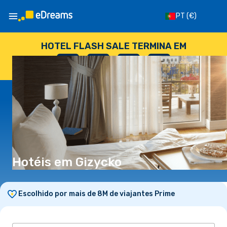
PT
(€)
HOTEL FLASH SALE TERMINA EM
--
:
--
:
--
:
--
DIAS
HORAS
MINUTOS
SEGUNDOS
Hotéis em Gizycko
Escolhido por mais de 8M de viajantes Prime