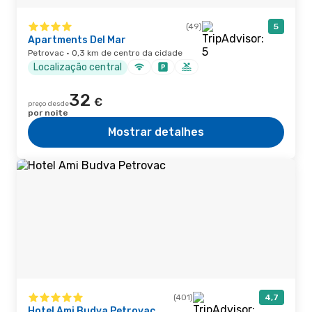
(49)
5
Apartments Del Mar
Petrovac · 0,3 km de centro da cidade
Localização central
32
€
preço desde
por noite
Mostrar detalhes
(401)
4,7
Hotel Ami Budva Petrovac