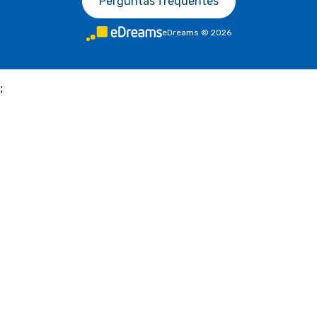
Perguntas frequentes
eDreams
©
2026
;