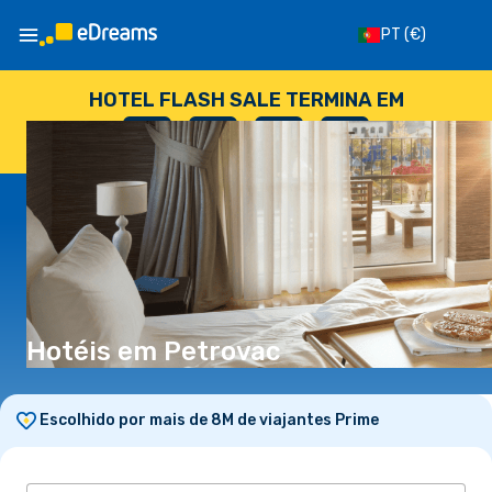
PT
(€)
HOTEL FLASH SALE TERMINA EM
--
:
--
:
--
:
--
DIAS
HORAS
MINUTOS
SEGUNDOS
Hotéis em Petrovac
Escolhido por mais de 8M de viajantes Prime