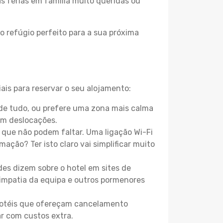
as férias em família muito queridas ou
o refúgio perfeito para a sua próxima
ais para reservar o seu alojamento:
de tudo, ou prefere uma zona mais calma
em deslocações.
que não podem faltar. Uma ligação Wi-Fi
mação? Ter isto claro vai simplificar muito
es dizem sobre o hotel em sites de
 simpatia da equipa e outros pormenores
 hotéis que ofereçam cancelamento
ar com custos extra.