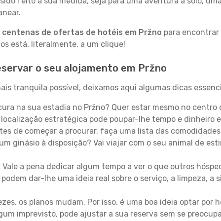
sido feito à sua medida, seja para uma aventura a solo, um
anear.
a
centenas de ofertas de hotéis em Pržno
para encontrar 
 está, literalmente, a um clique!
eservar o seu alojamento em Pržno
is tranquila possível, deixamos aqui algumas dicas essenci
ura na sua estadia no Pržno? Quer estar mesmo no centro 
localização estratégica pode poupar-lhe tempo e dinheiro 
es de começar a procurar, faça uma lista das comodidades 
um ginásio à disposição? Vai viajar com o seu animal de esti
:
Vale a pena dedicar algum tempo a ver o que outros hósped
 podem dar-lhe uma ideia real sobre o serviço, a limpeza, a
zes, os planos mudam. Por isso, é uma boa ideia optar por
 algum imprevisto, pode ajustar a sua reserva sem se preocup