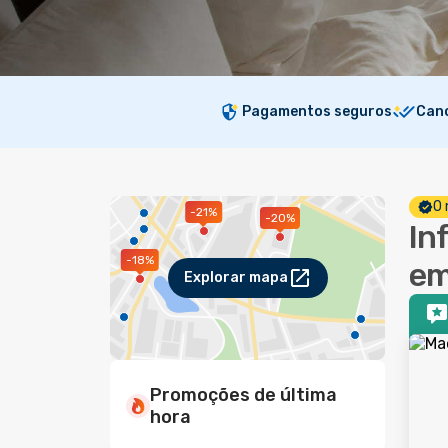
Pagamentos seguros
Canc
O 
-21%
-20%
In
-18%
em
Explorar mapa
Promoções de última
hora