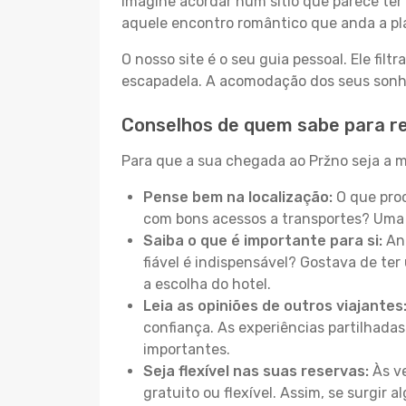
Imagine acordar num sítio que parece ter 
aquele encontro romântico que anda a pl
O nosso site é o seu guia pessoal. Ele filtr
escapadela. A acomodação dos seus sonhos
Conselhos de quem sabe para r
Para que a sua chegada ao Pržno seja a ma
Pense bem na localização:
O que proc
com bons acessos a transportes? Uma 
Saiba o que é importante para si:
Ant
fiável é indispensável? Gostava de ter 
a escolha do hotel.
Leia as opiniões de outros viajantes
confiança. As experiências partilhadas
importantes.
Seja flexível nas suas reservas:
Às ve
gratuito ou flexível. Assim, se surgir