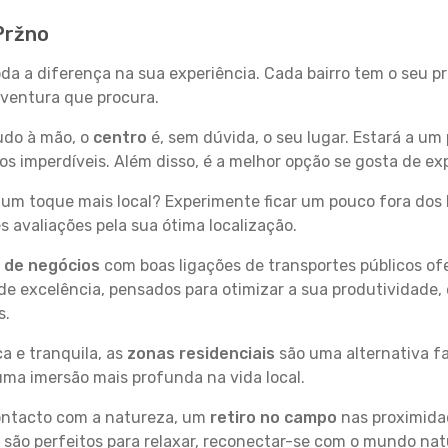
Pržno
oda a diferença na sua experiência. Cada bairro tem o seu p
 aventura que procura.
tudo à mão, o
centro
é, sem dúvida, o seu lugar. Estará a um 
 imperdíveis. Além disso, é a melhor opção se gosta de exp
um toque mais local? Experimente ficar um pouco fora dos 
 avaliações pela sua ótima localização.
s de negócios
com boas ligações de transportes públicos of
e excelência, pensados para otimizar a sua produtividade,
s.
a e tranquila, as
zonas residenciais
são uma alternativa fa
uma imersão mais profunda na vida local.
contacto com a natureza, um
retiro no campo
nas proximida
 são perfeitos para relaxar, reconectar-se com o mundo nat