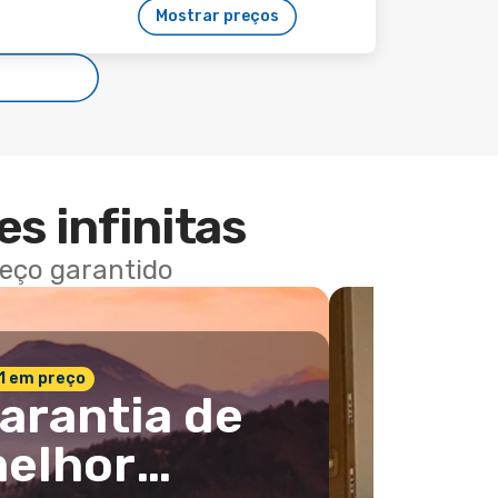
Mostrar preços
es infinitas
reço garantido
 1 em preço
arantia de
elhor