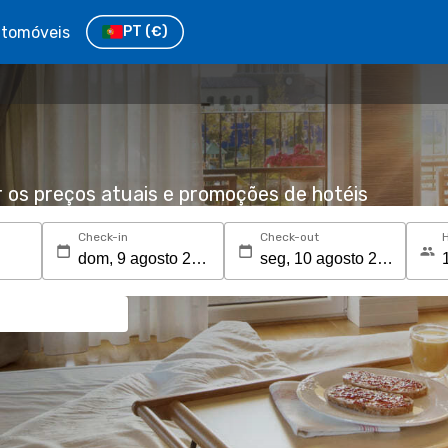
tomóveis
PT
(€)
r os preços atuais e promoções de hotéis
Check-in
Check-out