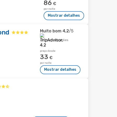
86
€
por noite
Mostrar detalhes
Muito bom
4,2
/5
ond
208 classificações
preço desde
33
€
por noite
Mostrar detalhes