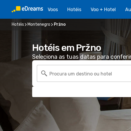
Voos
Hotéis
Voo + Hotel
Au
Hotéis
Montenegro
Pržno
Hotéis em Pržno
Seleciona as tuas datas para conferi
Procura um destino ou hotel