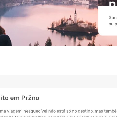
p
Gara
ou 
eito em Pržno
a viagem inesquecível não está só no destino, mas també