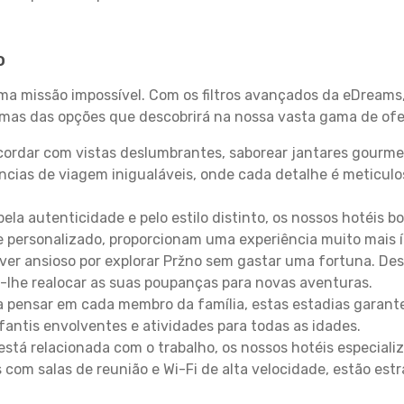
o
uma missão impossível. Com os filtros avançados da eDreams
gumas das opções que descobrirá na nossa vasta gama de ofe
ordar com vistas deslumbrantes, saborear jantares gourmet
ncias de viagem inigualáveis, onde cada detalhe é meticu
pela autenticidade e pelo estilo distinto, os nossos hotéis 
e personalizado, proporcionam uma experiência muito mais 
iver ansioso por explorar Pržno sem gastar uma fortuna. De
-lhe realocar as suas poupanças para novas aventuras.
 pensar em cada membro da família, estas estadias garante
antis envolventes e atividades para todas as idades.
stá relacionada com o trabalho, os nossos hotéis especiali
s com salas de reunião e Wi-Fi de alta velocidade, estão es