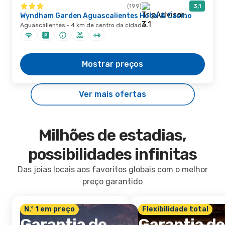
(199)
3,1
Wyndham Garden Aguascalientes Hotel & Casino
Aguascalientes · 4 km de centro da cidade
Mostrar preços
Ver mais ofertas
Milhões de estadias,
possibilidades infinitas
Das joias locais aos favoritos globais com o melhor
preço garantido
N.º 1 em preço
Flexibilidade total
Garantia de
Garantia de