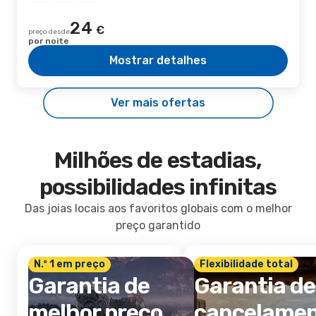
24
€
preço desde
por noite
Mostrar detalhes
Ver mais ofertas
Milhões de estadias,
possibilidades infinitas
Das joias locais aos favoritos globais com o melhor
preço garantido
N.º 1 em preço
Flexibilidade total
Garantia de
Garantia de
melhor preço
cancelame