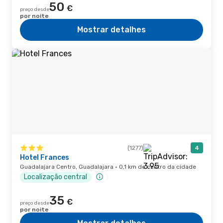
50
€
preço desde
por noite
Mostrar detalhes
(1277)
4
Hotel Frances
Guadalajara Centro, Guadalajara · 0,1 km de centro da cidade
Localização central
35
€
preço desde
por noite