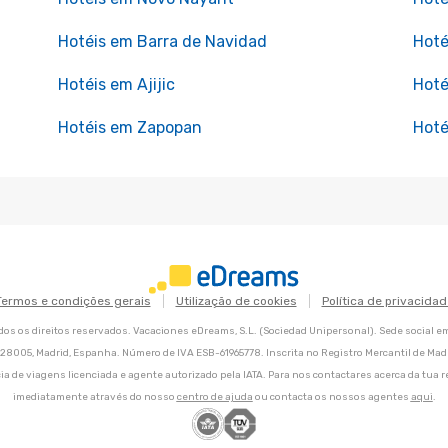
Hotéis em Barra de Navidad
Hoté
Hotéis em Ajijic
Hoté
Hotéis em Zapopan
Hoté
Termos e condições gerais
Utilização de cookies
Política de privacidad
os os direitos reservados. Vacaciones eDreams, S.L. (Sociedad Unipersonal). Sede social e
8, 28005, Madrid, Espanha. Número de IVA ESB-61965778. Inscrita no Registro Mercantil de Madri
ia de viagens licenciada e agente autorizado pela IATA. Para nos contactares acerca da tua r
imediatamente através do nosso
centro de ajuda
ou contacta os nossos agentes
aqui
.