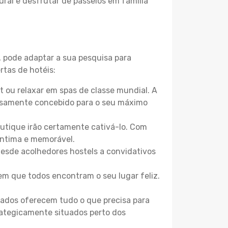
ural e desfrutar de passeios em família
, pode adaptar a sua pesquisa para
rtas de hotéis:
 ou relaxar em spas de classe mundial. A
losamente concebido para o seu máximo
boutique irão certamente cativá-lo. Com
íntima e memorável.
 Desde acolhedores hostels a convidativos
m que todos encontram o seu lugar feliz.
zados oferecem tudo o que precisa para
trategicamente situados perto dos