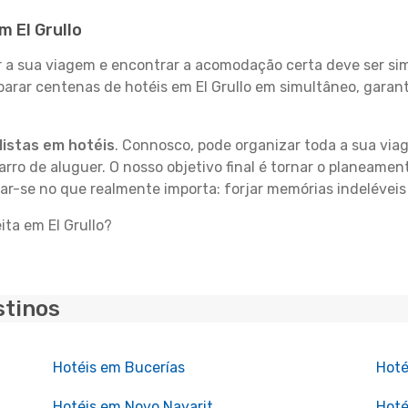
m El Grullo
 sua viagem e encontrar a acomodação certa deve ser simp
parar centenas de hotéis em El Grullo em simultâneo, garan
istas em hotéis
. Connosco, pode organizar toda a sua vi
carro de aluguer. O nosso objetivo final é tornar o planeame
ar-se no que realmente importa: forjar memórias indeléveis 
ita em El Grullo?
stinos
Hotéis em Bucerías
Hoté
Hotéis em Novo Nayarit
Hoté