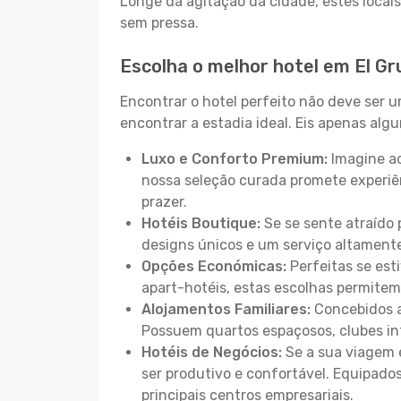
Longe da agitação da cidade, estes locais
sem pressa.
Escolha o melhor hotel em El Gru
Encontrar o hotel perfeito não deve ser 
encontrar a estadia ideal. Eis apenas al
Luxo e Conforto Premium:
Imagine ac
nossa seleção curada promete experiê
prazer.
Hotéis Boutique:
Se se sente atraído 
designs únicos e um serviço altament
Opções Económicas:
Perfeitas se est
apart-hotéis, estas escolhas permitem
Alojamentos Familiares:
Concebidos a
Possuem quartos espaçosos, clubes inf
Hotéis de Negócios:
Se a sua viagem e
ser produtivo e confortável. Equipado
principais centros empresariais.