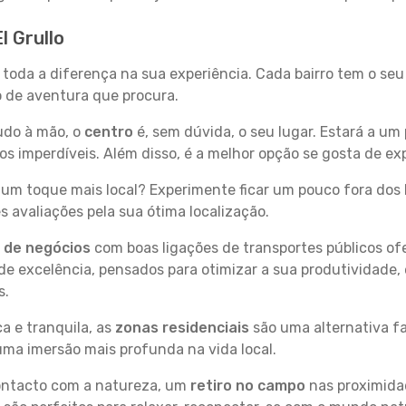
l Grullo
az toda a diferença na sua experiência. Cada bairro tem o se
po de aventura que procura.
tudo à mão, o
centro
é, sem dúvida, o seu lugar. Estará a um 
imperdíveis. Além disso, é a melhor opção se gosta de explo
um toque mais local? Experimente ficar um pouco fora dos 
 avaliações pela sua ótima localização.
s de negócios
com boas ligações de transportes públicos of
e excelência, pensados para otimizar a sua produtividade,
s.
a e tranquila, as
zonas residenciais
são uma alternativa fa
uma imersão mais profunda na vida local.
contacto com a natureza, um
retiro no campo
nas proximida