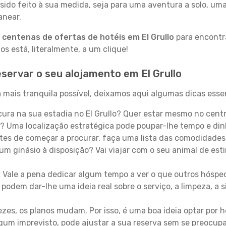
sido feito à sua medida, seja para uma aventura a solo, um
anear.
a
centenas de ofertas de hotéis em El Grullo
para encontra
 está, literalmente, a um clique!
servar o seu alojamento em El Grullo
a mais tranquila possível, deixamos aqui algumas dicas esse
ura na sua estadia no El Grullo? Quer estar mesmo no cent
? Uma localização estratégica pode poupar-lhe tempo e din
es de começar a procurar, faça uma lista das comodidades 
um ginásio à disposição? Vai viajar com o seu animal de esti
:
Vale a pena dedicar algum tempo a ver o que outros hósped
 podem dar-lhe uma ideia real sobre o serviço, a limpeza, a
zes, os planos mudam. Por isso, é uma boa ideia optar por
 algum imprevisto, pode ajustar a sua reserva sem se preocup