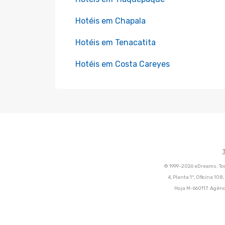
Hotéis em Chapala
Hotéis em Tenacatita
Hotéis em Costa Careyes
© 1999-2026 eDreams. Tod
4, Planta 1ª, Oficina 10
Hoja M-660117. Agênc