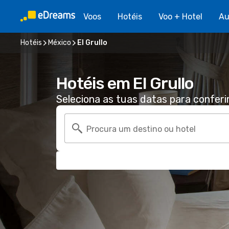
Voos
Hotéis
Voo + Hotel
Au
Hotéis
México
El Grullo
Hotéis em El Grullo
Seleciona as tuas datas para conferi
Procura um destino ou hotel