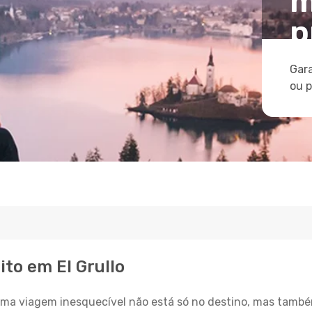
m
p
Gara
ou 
ito em El Grullo
a viagem inesquecível não está só no destino, mas també