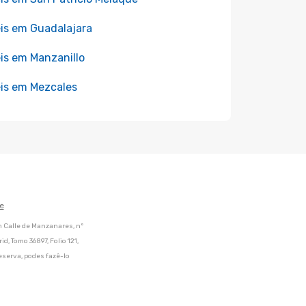
is em Guadalajara
is em Manzanillo
is em Mezcales
e
m Calle de Manzanares, nº
d, Tomo 36897, Folio 121,
eserva, podes fazê-lo