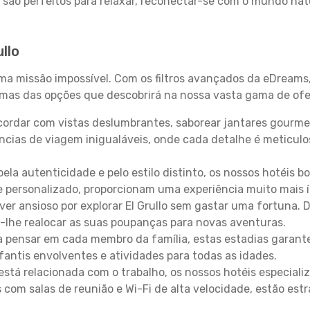
 são perfeitos para relaxar, reconectar-se com o mundo nat
llo
uma missão impossível. Com os filtros avançados da eDreams
gumas das opções que descobrirá na nossa vasta gama de ofe
ordar com vistas deslumbrantes, saborear jantares gourmet
ncias de viagem inigualáveis, onde cada detalhe é meticu
pela autenticidade e pelo estilo distinto, os nossos hotéis 
e personalizado, proporcionam uma experiência muito mais 
iver ansioso por explorar El Grullo sem gastar uma fortuna.
-lhe realocar as suas poupanças para novas aventuras.
 pensar em cada membro da família, estas estadias garante
antis envolventes e atividades para todas as idades.
stá relacionada com o trabalho, os nossos hotéis especiali
s com salas de reunião e Wi-Fi de alta velocidade, estão es