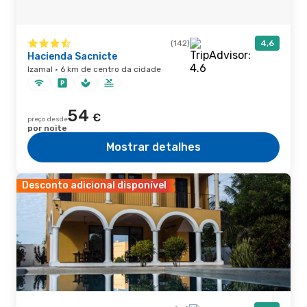
(142)
4,6
Hacienda Sacnicte
Izamal · 6 km de centro da cidade
54
€
preço desde
por noite
Mostrar detalhes
Desconto adicional disponível