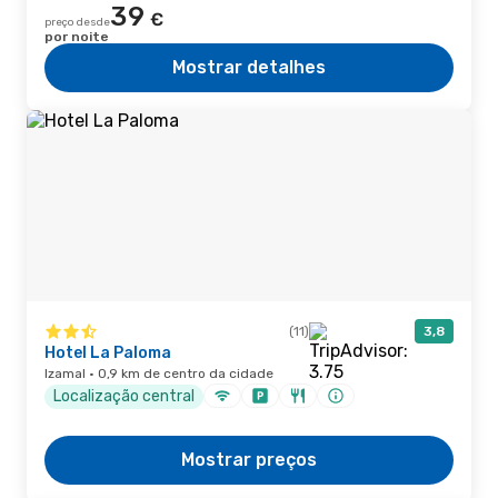
39
€
preço desde
por noite
Mostrar detalhes
(11)
3,8
Hotel La Paloma
Izamal · 0,9 km de centro da cidade
Localização central
Mostrar preços