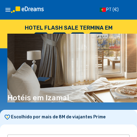
PT
(€)
HOTEL FLASH SALE TERMINA EM
--
:
--
:
--
:
--
DIAS
HORAS
MINUTOS
SEGUNDOS
Hotéis em Izamal
Escolhido por mais de 8M de viajantes Prime