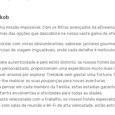
okob
uma missão impossível. Com os filtros avançados da eDreams
gumas das opções que descobrirá na nossa vasta gama de ofe
ordar com vistas deslumbrantes, saborear jantares gourmet
ncias de viagem inigualáveis, onde cada detalhe é meticu
pela autenticidade e pelo estilo distinto, os nossos hotéis 
e personalizado, proporcionam uma experiência muito mais 
iver ansioso por explorar Tixkokob sem gastar uma fortuna.
-lhe realocar as suas poupanças para novas aventuras.
 pensar em cada membro da família, estas estadias garante
antis envolventes e atividades para todas as idades.
stá relacionada com o trabalho, os nossos hotéis especiali
s com salas de reunião e Wi-Fi de alta velocidade, estão es