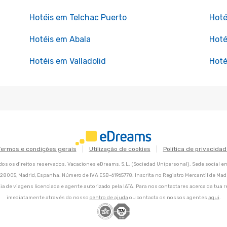
Hotéis em Telchac Puerto
Hoté
Hotéis em Abala
Hoté
Hotéis em Valladolid
Hoté
Termos e condições gerais
Utilização de cookies
Política de privacidad
os os direitos reservados. Vacaciones eDreams, S.L. (Sociedad Unipersonal). Sede social e
8, 28005, Madrid, Espanha. Número de IVA ESB-61965778. Inscrita no Registro Mercantil de Madri
ia de viagens licenciada e agente autorizado pela IATA. Para nos contactares acerca da tua r
imediatamente através do nosso
centro de ajuda
ou contacta os nossos agentes
aqui
.