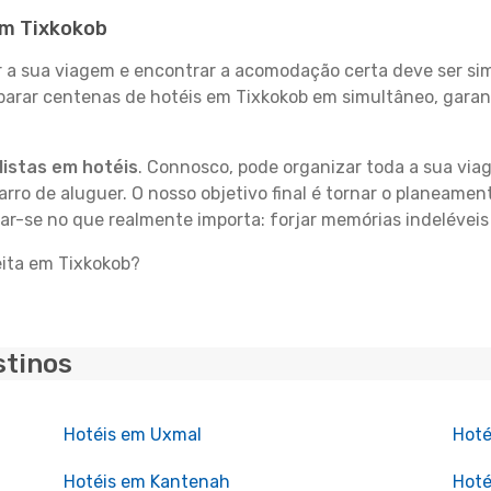
em Tixkokob
 sua viagem e encontrar a acomodação certa deve ser simp
parar centenas de hotéis em Tixkokob em simultâneo, garan
istas em hotéis
. Connosco, pode organizar toda a sua vi
carro de aluguer. O nosso objetivo final é tornar o planeame
rar-se no que realmente importa: forjar memórias indeléveis
eita em Tixkokob?
stinos
Hotéis em Uxmal
Hoté
Hotéis em Kantenah
Hoté