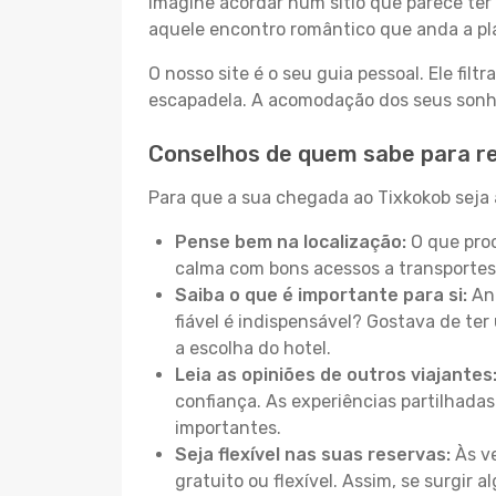
Imagine acordar num sítio que parece ter 
aquele encontro romântico que anda a pl
O nosso site é o seu guia pessoal. Ele filtr
escapadela. A acomodação dos seus sonhos
Conselhos de quem sabe para r
Para que a sua chegada ao Tixkokob seja a
Pense bem na localização:
O que proc
calma com bons acessos a transportes
Saiba o que é importante para si:
Ant
fiável é indispensável? Gostava de ter 
a escolha do hotel.
Leia as opiniões de outros viajantes
confiança. As experiências partilhadas
importantes.
Seja flexível nas suas reservas:
Às ve
gratuito ou flexível. Assim, se surgir