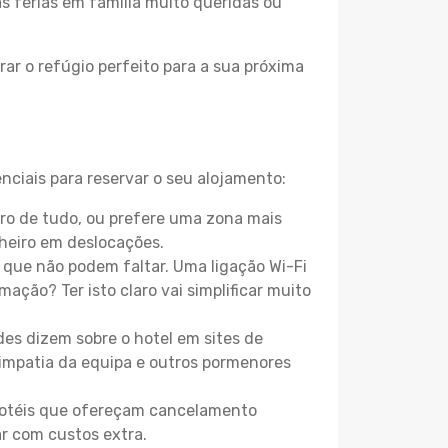
as férias em família muito queridas ou
ar o refúgio perfeito para a sua próxima
nciais para reservar o seu alojamento:
ro de tudo, ou prefere uma zona mais
heiro em deslocações.
que não podem faltar. Uma ligação Wi-Fi
mação? Ter isto claro vai simplificar muito
es dizem sobre o hotel em sites de
 simpatia da equipa e outros pormenores
 hotéis que ofereçam cancelamento
ar com custos extra.