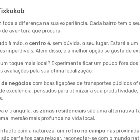
Tixkokob
z toda a diferença na sua experiência. Cada bairro tem o s
po de aventura que procura.
tudo à mão, o
centro
é, sem dúvida, o seu lugar. Estará a um 
 imperdíveis. Além disso, é a melhor opção se gosta de exp
um toque mais local? Experimente ficar um pouco fora dos 
 avaliações pela sua ótima localização.
s de negócios
com boas ligações de transportes públicos of
e excelência, pensados para otimizar a sua produtividade,
s.
a e tranquila, as
zonas residenciais
são uma alternativa fa
uma imersão mais profunda na vida local.
contacto com a natureza, um
retiro no campo
nas proximida
 são perfeitos para relaxar, reconectar-se com o mundo nat