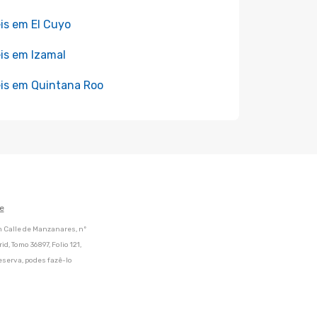
is em El Cuyo
is em Izamal
is em Quintana Roo
e
m Calle de Manzanares, nº
d, Tomo 36897, Folio 121,
eserva, podes fazê-lo