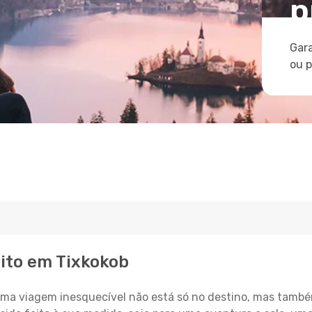
p
Gara
ou 
eito em Tixkokob
a viagem inesquecível não está só no destino, mas també