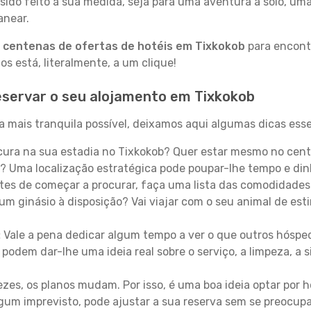
sido feito à sua medida, seja para uma aventura a solo, um
anear.
a
centenas de ofertas de hotéis em Tixkokob
para encontr
 está, literalmente, a um clique!
eservar o seu alojamento em Tixkokob
 mais tranquila possível, deixamos aqui algumas dicas esse
ura na sua estadia no Tixkokob? Quer estar mesmo no cent
? Uma localização estratégica pode poupar-lhe tempo e din
es de começar a procurar, faça uma lista das comodidades 
um ginásio à disposição? Vai viajar com o seu animal de esti
:
Vale a pena dedicar algum tempo a ver o que outros hósped
 podem dar-lhe uma ideia real sobre o serviço, a limpeza, a
zes, os planos mudam. Por isso, é uma boa ideia optar por
 algum imprevisto, pode ajustar a sua reserva sem se preocup