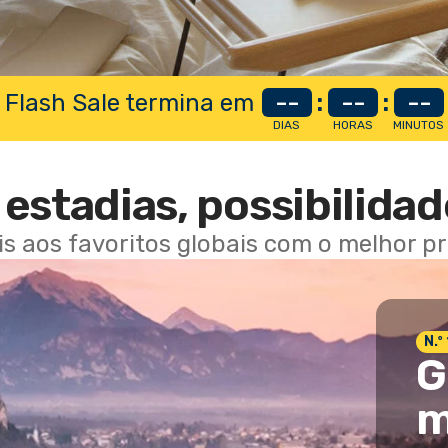
 Flash Sale termina em
--
:
--
:
--
DIAS
HORAS
MINUTOS
estadias, possibilidad
ais aos favoritos globais com o melhor p
N.º
G
m