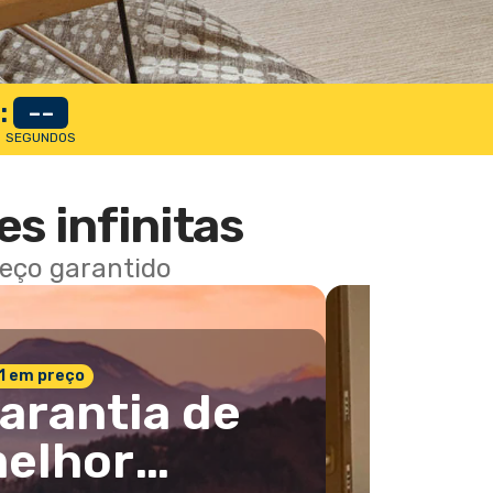
:
--
SEGUNDOS
es infinitas
reço garantido
 1 em preço
arantia de
elhor