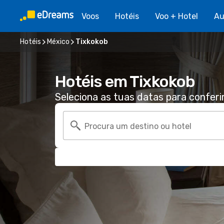
Voos
Hotéis
Voo + Hotel
Au
Hotéis
México
Tixkokob
Hotéis em Tixkokob
Seleciona as tuas datas para conferi
Procura um destino ou hotel