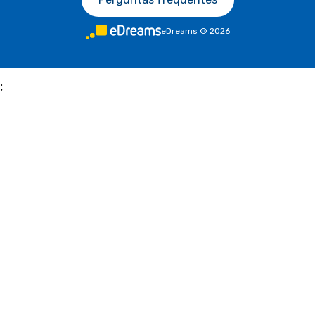
eDreams
©
2026
;