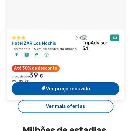
(44)
3,1
Hotel ZAR Los Mochis
Los Mochis · 6 km de centro da cidade
Até 30% de desconto
39
€
preço desde
por noite
Ver preço reduzido
Ver mais ofertas
Milhões de estadias,