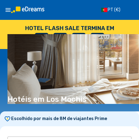
PT
(€)
HOTEL FLASH SALE TERMINA EM
--
:
--
:
--
:
--
DIAS
HORAS
MINUTOS
SEGUNDOS
Hotéis em Los Mochis
Escolhido por mais de 8M de viajantes Prime