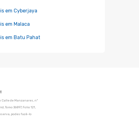
is em Cyberjaya
is em Malaca
is em Batu Pahat
e
m Calle de Manzanares, nº
d, Tomo 36897, Folio 121,
eserva, podes fazê-lo