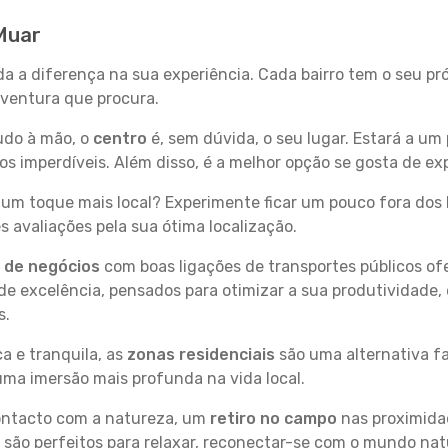
 Muar
da a diferença na sua experiência. Cada bairro tem o seu p
 aventura que procura.
tudo à mão, o
centro
é, sem dúvida, o seu lugar. Estará a um 
 imperdíveis. Além disso, é a melhor opção se gosta de exp
um toque mais local? Experimente ficar um pouco fora dos 
 avaliações pela sua ótima localização.
s de negócios
com boas ligações de transportes públicos of
e excelência, pensados para otimizar a sua produtividade,
s.
a e tranquila, as
zonas residenciais
são uma alternativa fa
uma imersão mais profunda na vida local.
contacto com a natureza, um
retiro no campo
nas proximida
 são perfeitos para relaxar, reconectar-se com o mundo nat