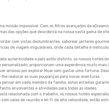
uma missão impossível. Com os filtros avançados da eDreams
gumas das opções que descobrirá na nossa vasta gama de ofe
ordar com vistas deslumbrantes, saborear jantares gourmet
ncias de viagem inigualáveis, onde cada detalhe é meticu
pela autenticidade e pelo estilo distinto, os nossos hotéis 
e personalizado, proporcionam uma experiência muito mais 
iver ansioso por explorar Muar sem gastar uma fortuna. Des
-lhe realocar as suas poupanças para novas aventuras.
 pensar em cada membro da família, estas estadias garante
antis envolventes e atividades para todas as idades.
stá relacionada com o trabalho, os nossos hotéis especiali
s com salas de reunião e Wi-Fi de alta velocidade, estão es