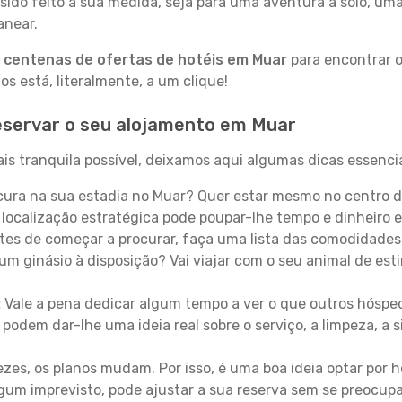
sido feito à sua medida, seja para uma aventura a solo, um
anear.
a
centenas de ofertas de hotéis em Muar
para encontrar o
 está, literalmente, a um clique!
eservar o seu alojamento em Muar
is tranquila possível, deixamos aqui algumas dicas essencia
ura na sua estadia no Muar? Quer estar mesmo no centro d
localização estratégica pode poupar-lhe tempo e dinheiro 
es de começar a procurar, faça uma lista das comodidades 
um ginásio à disposição? Vai viajar com o seu animal de esti
:
Vale a pena dedicar algum tempo a ver o que outros hósped
 podem dar-lhe uma ideia real sobre o serviço, a limpeza, a
zes, os planos mudam. Por isso, é uma boa ideia optar por
 algum imprevisto, pode ajustar a sua reserva sem se preocup