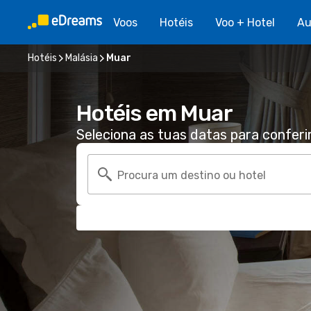
Voos
Hotéis
Voo + Hotel
Au
Hotéis
Malásia
Muar
Hotéis em Muar
Seleciona as tuas datas para conferi
Procura um destino ou hotel