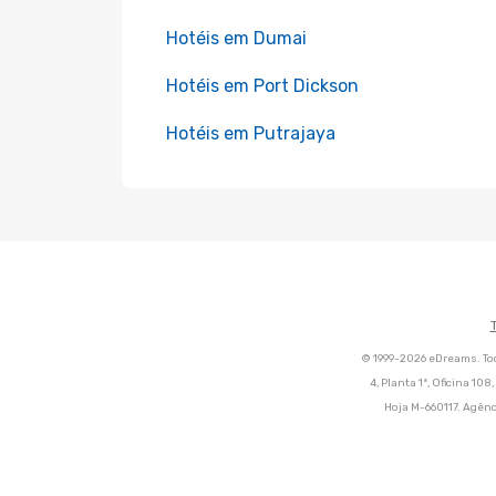
Hotéis em Dumai
Hotéis em Port Dickson
Hotéis em Putrajaya
© 1999-2026 eDreams. Tod
4, Planta 1ª, Oficina 10
Hoja M-660117. Agênc