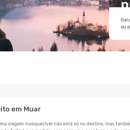
p
Gara
ou 
eito em Muar
a viagem inesquecível não está só no destino, mas també