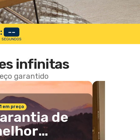
:
--
SEGUNDOS
es infinitas
reço garantido
 1 em preço
arantia de
elhor