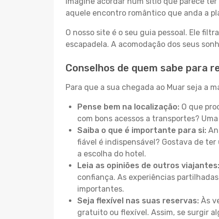
Imagine acordar num sítio que parece ter 
aquele encontro romântico que anda a pl
O nosso site é o seu guia pessoal. Ele filtr
escapadela. A acomodação dos seus sonhos
Conselhos de quem sabe para r
Para que a sua chegada ao Muar seja a ma
Pense bem na localização:
O que proc
com bons acessos a transportes? Uma 
Saiba o que é importante para si:
Ant
fiável é indispensável? Gostava de ter 
a escolha do hotel.
Leia as opiniões de outros viajantes
confiança. As experiências partilhadas
importantes.
Seja flexível nas suas reservas:
Às ve
gratuito ou flexível. Assim, se surgir