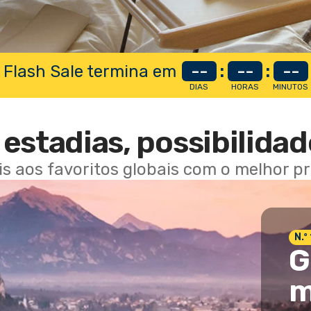
 Flash Sale termina em
--
:
--
:
--
DIAS
HORAS
MINUTOS
estadias, possibilidad
ais aos favoritos globais com o melhor p
N.º
G
m