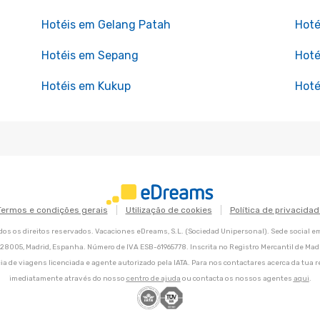
Hotéis em Gelang Patah
Hoté
Hotéis em Sepang
Hoté
Hotéis em Kukup
Hoté
Termos e condições gerais
Utilização de cookies
Política de privacidad
os os direitos reservados. Vacaciones eDreams, S.L. (Sociedad Unipersonal). Sede social e
8, 28005, Madrid, Espanha. Número de IVA ESB-61965778. Inscrita no Registro Mercantil de Madri
ia de viagens licenciada e agente autorizado pela IATA. Para nos contactares acerca da tua r
imediatamente através do nosso
centro de ajuda
ou contacta os nossos agentes
aqui
.