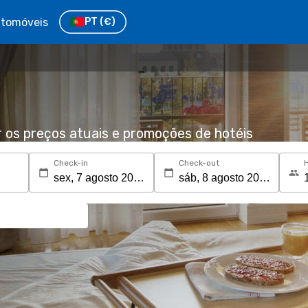
tomóveis
PT
(€)
r os preços atuais e promoções de hotéis
Check-in
Check-out