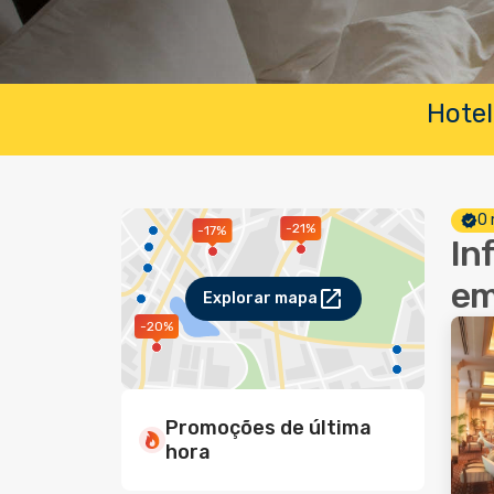
Hotel
O 
-21%
-17%
In
em
Explorar mapa
-20%
Promoções de última
hora