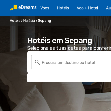
Voos
Hotéis
Voo + Hotel
Au
Hotéis
Malásia
Sepang
Hotéis em Sepang
Seleciona as tuas datas para conferi
Procura um destino ou hotel