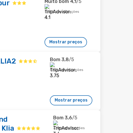
Muito bom
4,1
/5
pur
5352 classificações
Mostrar preços
Bom
3,8
/5
KLIA2
8371 classificações
Mostrar preços
Bom
3,6
/5
nd
Klia
270 classificações