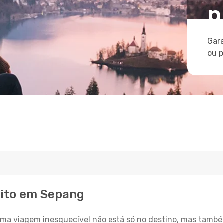
p
Gara
ou 
eito em Sepang
a viagem inesquecível não está só no destino, mas també