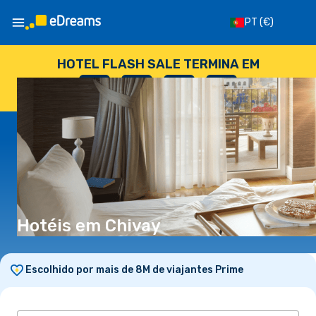
PT
(€)
HOTEL FLASH SALE TERMINA EM
--
:
--
:
--
:
--
DIAS
HORAS
MINUTOS
SEGUNDOS
Hotéis em Chivay
Escolhido por mais de 8M de viajantes Prime