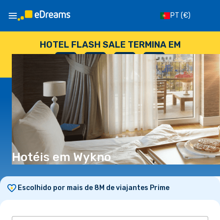
PT
(€)
HOTEL FLASH SALE TERMINA EM
--
:
--
:
--
:
--
DIAS
HORAS
MINUTOS
SEGUNDOS
Hotéis em Wykno
Escolhido por mais de 8M de viajantes Prime