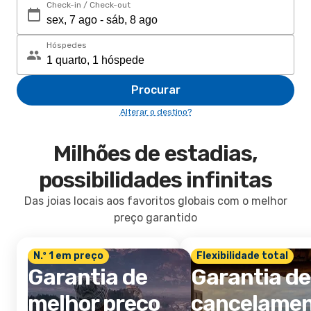
Check-in / Check-out
Hóspedes
Procurar
Alterar o destino?
Milhões de estadias,
possibilidades infinitas
Das joias locais aos favoritos globais com o melhor
preço garantido
N.º 1 em preço
Flexibilidade total
Garantia de
Garantia de
melhor preço
cancelame