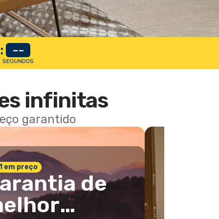
:
--
SEGUNDOS
es infinitas
reço garantido
 1 em preço
arantia de
elhor