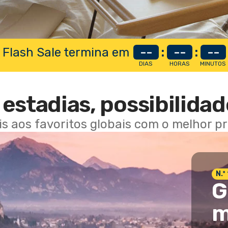
 Flash Sale termina em
--
:
--
:
--
DIAS
HORAS
MINUTOS
estadias, possibilidad
ais aos favoritos globais com o melhor p
N.º
G
m