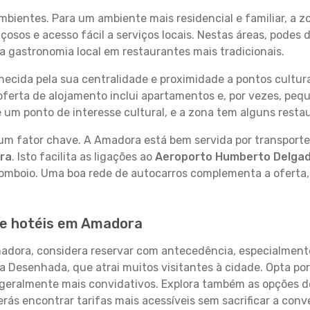
bientes. Para um ambiente mais residencial e familiar, a 
sos e acesso fácil a serviços locais. Nestas áreas, podes
 a gastronomia local em restaurantes mais tradicionais.
ecida pela sua centralidade e proximidade a pontos cultur
 a oferta de alojamento inclui apartamentos e, por vezes, pe
é um ponto de interesse cultural, e a zona tem alguns resta
é um fator chave. A Amadora está bem servida por transporte
ra
. Isto facilita as ligações ao
Aeroporto Humberto Delga
comboio. Uma boa rede de autocarros complementa a oferta,
de hotéis em Amadora
madora, considera reservar com antecedência, especialment
a Desenhada, que atrai muitos visitantes à cidade. Opta por
geralmente mais convidativos. Explora também as opções de
ás encontrar tarifas mais acessíveis sem sacrificar a conve