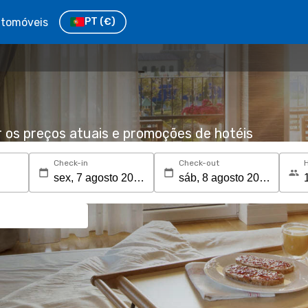
tomóveis
PT
(€)
r os preços atuais e promoções de hotéis
Check-in
Check-out