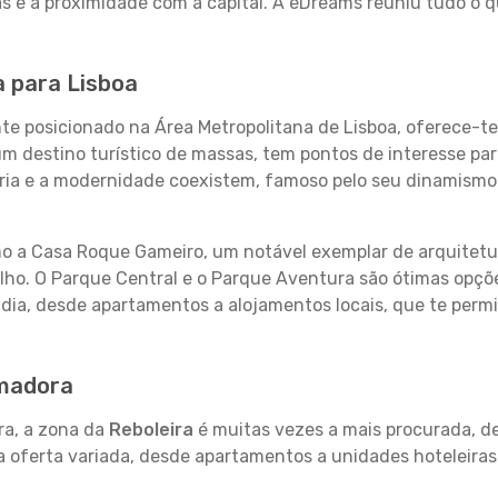
as e a proximidade com a capital. A eDreams reuniu tudo o q
a para Lisboa
e posicionado na Área Metropolitana de Lisboa, oferece-te
 destino turístico de massas, tem pontos de interesse par
tória e a modernidade coexistem, famoso pelo seu dinamismo 
omo a Casa Roque Gameiro, um notável exemplar de arquitet
lho. O Parque Central e o Parque Aventura são ótimas opçõe
adia, desde apartamentos a alojamentos locais, que te permi
Amadora
a, a zona da
Reboleira
é muitas vezes a mais procurada, de
 oferta variada, desde apartamentos a unidades hoteleiras