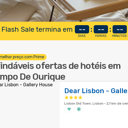
 Flash Sale termina em
--
:
--
:
--
DIAS
HORAS
MINUTOS
melhor preço com Prime
findáveis ofertas de hotéis em
mpo De Ourique
Dear Lisbon - Gall
Lisbon Old Town, Lisbon · 2,1 km de ce