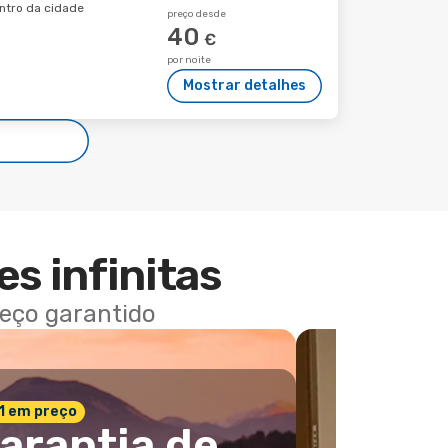
entro da cidade
preço desde
40
€
por noite
Mostrar detalhes
es infinitas
reço garantido
 1 em preço
arantia de