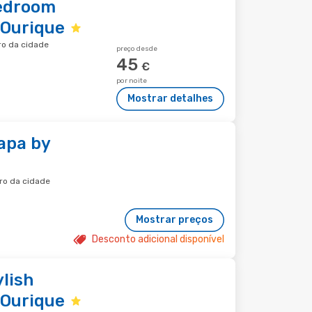
Bedroom
Ourique
ro da cidade
preço desde
45
€
por noite
Mostrar detalhes
Lapa by
tro da cidade
Mostrar preços
Desconto adicional disponível
ylish
Ourique