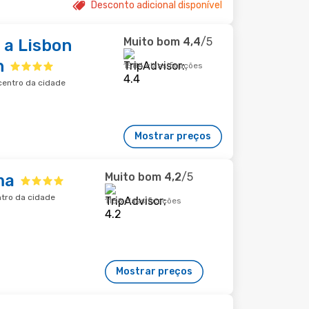
Desconto adicional disponível
Muito bom
4,4
/5
 a Lisbon
n
1584 classificações
 centro da cidade
Mostrar preços
Muito bom
4,2
/5
ma
ntro da cidade
1186 classificações
Mostrar preços