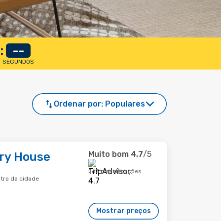
:
--
SEGUNDOS
Ordenar por:
Populares
Muito bom
4,7
/5
ery House
263 classificações
ntro da cidade
Mostrar preços