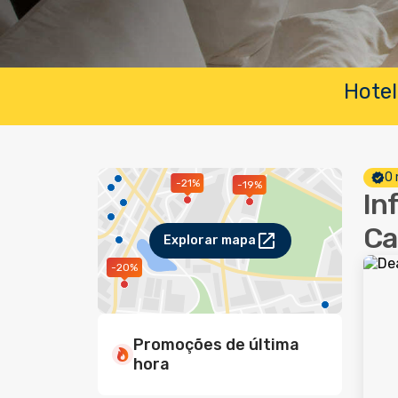
Hotel
O 
-21%
-19%
In
Ca
Explorar mapa
-20%
Promoções de última
hora