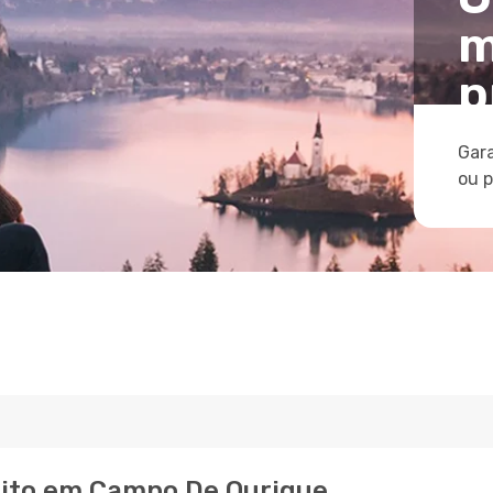
m
p
Gara
ou 
eito em Campo De Ourique