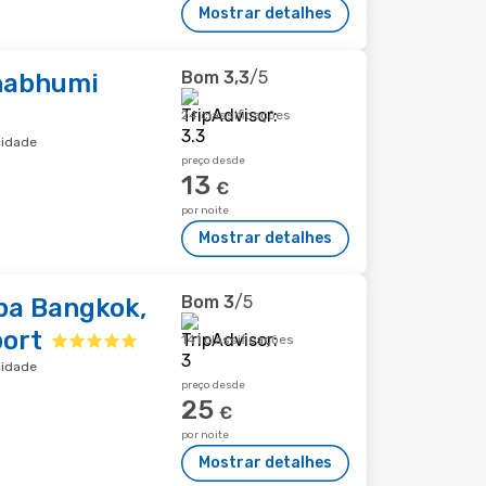
Mostrar detalhes
Bom
3,3
/5
nabhumi
24 classificações
cidade
preço desde
13
€
por noite
Mostrar detalhes
Bom
3
/5
pa Bangkok,
ort
141 classificações
cidade
preço desde
25
€
por noite
Mostrar detalhes