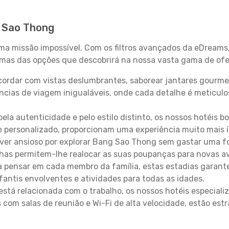
g Sao Thong
uma missão impossível. Com os filtros avançados da eDreams
gumas das opções que descobrirá na nossa vasta gama de ofe
ordar com vistas deslumbrantes, saborear jantares gourmet
ncias de viagem inigualáveis, onde cada detalhe é meticu
pela autenticidade e pelo estilo distinto, os nossos hotéis 
e personalizado, proporcionam uma experiência muito mais 
iver ansioso por explorar Bang Sao Thong sem gastar uma f
lhas permitem-lhe realocar as suas poupanças para novas a
 pensar em cada membro da família, estas estadias garante
antis envolventes e atividades para todas as idades.
stá relacionada com o trabalho, os nossos hotéis especiali
s com salas de reunião e Wi-Fi de alta velocidade, estão es