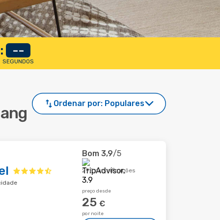
:
--
SEGUNDOS
Ordenar por:
Populares
Bang
Bom
3,9
/5
el
298 classificações
cidade
preço desde
25
€
por noite