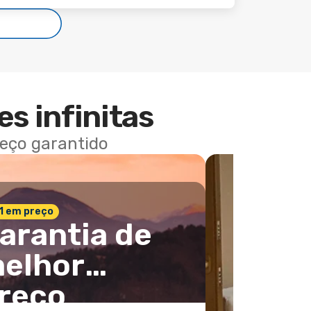
es infinitas
reço garantido
 1 em preço
arantia de
elhor
reço