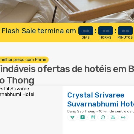
 Flash Sale termina em
--
:
--
:
--
DIAS
HORAS
MINUTOS
melhor preço com Prime
findáveis ofertas de hotéis em 
o Thong
Crystal Srivaree
Suvarnabhumi Hot
Bang Sao Thong · 10 km de centro da 