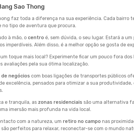
 Bang Sao Thong
hong faz toda a diferença na sua experiência. Cada bairro 
se no tipo de aventura que procura.
tudo à mão, o
centro
é, sem dúvida, o seu lugar. Estará a um 
 imperdíveis. Além disso, é a melhor opção se gosta de ex
um toque mais local? Experimente ficar um pouco fora dos 
 avaliações pela sua ótima localização.
s de negócios
com boas ligações de transportes públicos of
e excelência, pensados para otimizar a sua produtividade,
s.
a e tranquila, as
zonas residenciais
são uma alternativa fa
uma imersão mais profunda na vida local.
contacto com a natureza, um
retiro no campo
nas proximida
 são perfeitos para relaxar, reconectar-se com o mundo nat