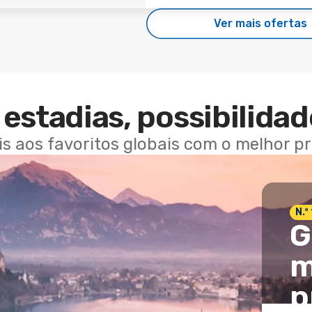
Ver mais ofertas
estadias, possibilidad
ais aos favoritos globais com o melhor p
N.º
G
m
p