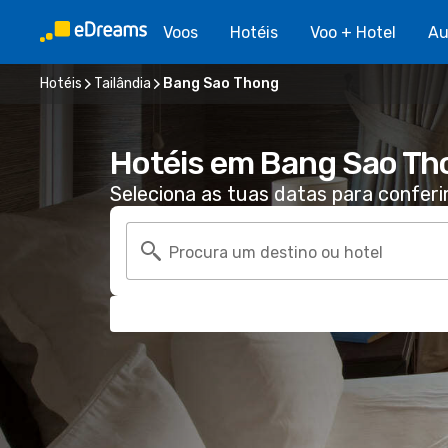
Voos
Hotéis
Voo + Hotel
Au
Hotéis
Tailândia
Bang Sao Thong
Hotéis em Bang Sao Th
Seleciona as tuas datas para conferi
Procura um destino ou hotel