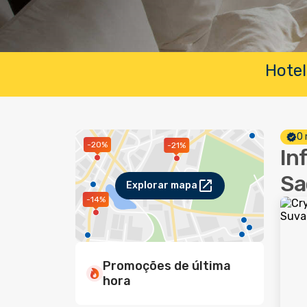
Hotel
O 
-20%
-21%
In
Sa
Explorar mapa
-14%
Promoções de última
hora