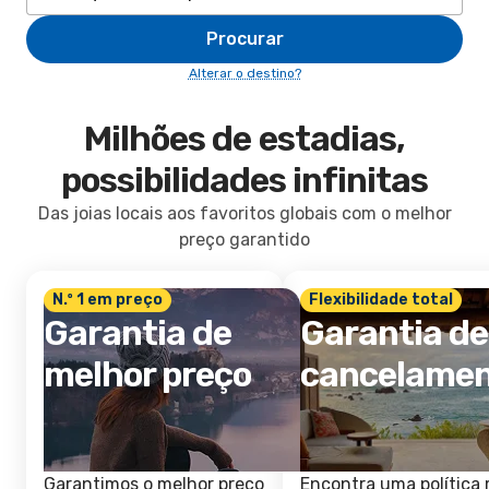
Procurar
Alterar o destino?
Milhões de estadias,
possibilidades infinitas
Das joias locais aos favoritos globais com o melhor
preço garantido
N.º 1 em preço
Flexibilidade total
Garantia de
Garantia de
melhor preço
cancelame
Garantimos o melhor preço
Encontra uma política 