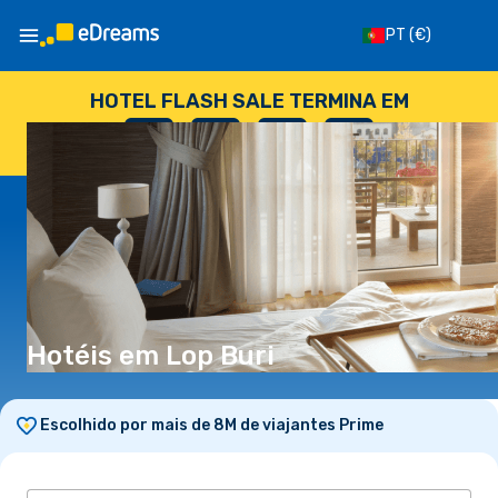
PT
(€)
HOTEL FLASH SALE TERMINA EM
--
:
--
:
--
:
--
DIAS
HORAS
MINUTOS
SEGUNDOS
Hotéis em Lop Buri
Escolhido por mais de 8M de viajantes Prime