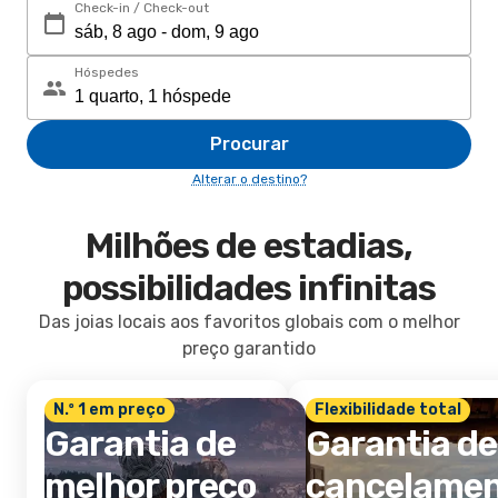
Check-in / Check-out
Hóspedes
Procurar
Alterar o destino?
Milhões de estadias,
possibilidades infinitas
Das joias locais aos favoritos globais com o melhor
preço garantido
N.º 1 em preço
Flexibilidade total
Garantia de
Garantia de
melhor preço
cancelame