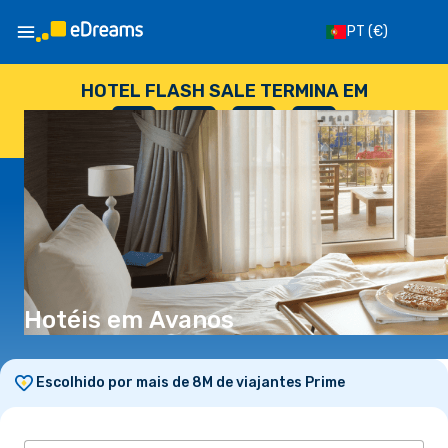
PT
(€)
HOTEL FLASH SALE TERMINA EM
--
:
--
:
--
:
--
DIAS
HORAS
MINUTOS
SEGUNDOS
Hotéis em Avanos
Escolhido por mais de 8M de viajantes Prime